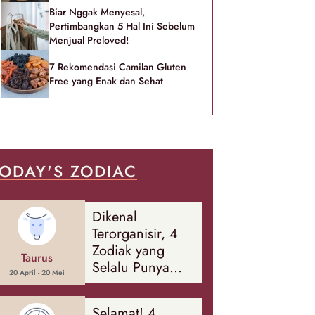
Biar Nggak Menyesal,
Pertimbangkan 5 Hal Ini Sebelum
Menjual Preloved!
7 Rekomendasi Camilan Gluten
Free yang Enak dan Sehat
ODAY'S ZODIAC
Dikenal
Terorganisir, 4
Zodiak yang
Taurus
Selalu Punya
20 April - 20 Mei
Rencana
Cadangan Soal
Selamat! 4