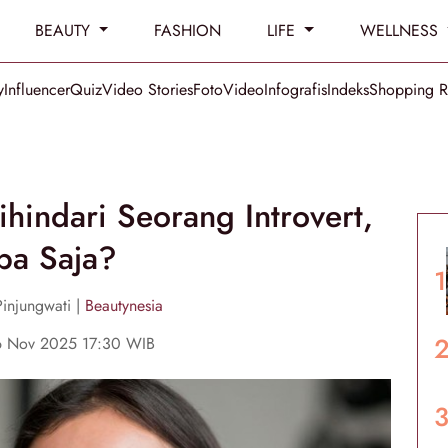
BEAUTY
FASHION
LIFE
WELLNESS
y
Influencer
Quiz
Video Stories
Foto
Video
Infografis
Indeks
Shopping 
ihindari Seorang Introvert,
pa Saja?
Pinjungwati |
Beautynesia
6 Nov 2025 17:30 WIB