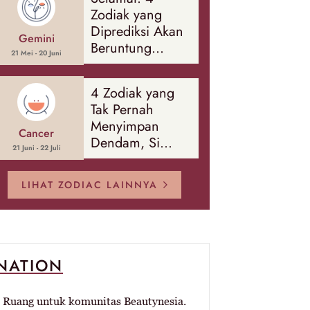
Banyak Hal
Zodiak yang
Diprediksi Akan
Gemini
Beruntung
21 Mei - 20 Juni
Sepanjang
Agustus 2026
4 Zodiak yang
Tak Pernah
Menyimpan
Cancer
Dendam, Si
21 Juni - 22 Juli
Paling Mudah
Memaafkan!
LIHAT ZODIAC LAINNYA
-NATION
Ruang untuk komunitas Beautynesia.