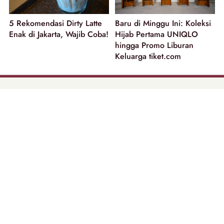
5 Rekomendasi Dirty Latte
Baru di Minggu Ini: Koleksi
Enak di Jakarta, Wajib Coba!
Hijab Pertama UNIQLO
hingga Promo Liburan
Keluarga tiket.com
part of
Tentang Kami
Pedoman Media Siber
Disclaimer
Privacy Policy
Copyright @ 2026 | Beautynesia.
All Rights Reserved