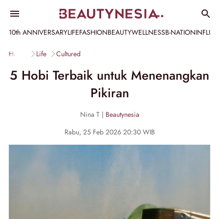
10th ANNIVERSARY
LIFE
FASHION
BEAUTY
WELLNESS
B-NATION
INFLU
Home
Life
Cultured
5 Hobi Terbaik untuk Menenangkan
Pikiran
Nina T |
Beautynesia
Rabu, 25 Feb 2026 20:30 WIB