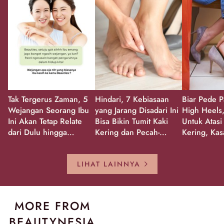
Tak Tergerus Zaman, 5
Hindari, 7 Kebiasaan
Biar Pede P
Wejangan Seorang Ibu
yang Jarang Disadari Ini
High Heels,
Ini Akan Tetap Relate
Bisa Bikin Tumit Kaki
Untuk Atasi
dari Dulu hingga
Kering dan Pecah-
Kering, Kas
Sekarang!
Pecah!
Pecah-peca
Kembali Gl
LIHAT LAINNYA
MORE FROM
BEAUTYNESIA