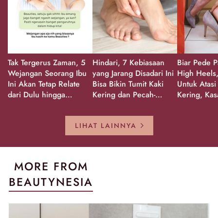
Tak Tergerus Zaman, 5
Hindari, 7 Kebiasaan
Biar Pede P
Wejangan Seorang Ibu
yang Jarang Disadari Ini
High Heels,
Ini Akan Tetap Relate
Bisa Bikin Tumit Kaki
Untuk Atasi
dari Dulu hingga
Kering dan Pecah-
Kering, Kas
Sekarang!
Pecah!
Pecah-peca
Kembali Gl
LIHAT LAINNYA
MORE FROM
BEAUTYNESIA