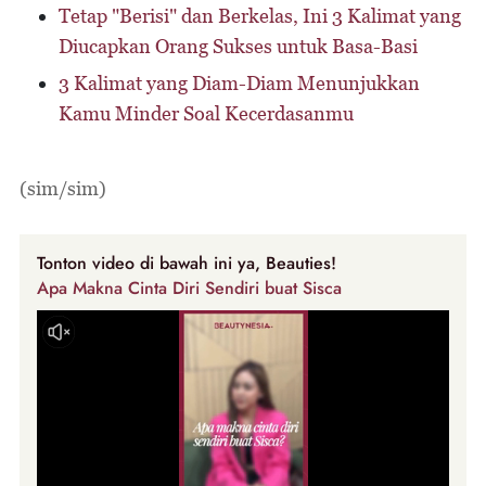
Tetap "Berisi" dan Berkelas, Ini 3 Kalimat yang
Diucapkan Orang Sukses untuk Basa-Basi
3 Kalimat yang Diam-Diam Menunjukkan
Kamu Minder Soal Kecerdasanmu
(sim/sim)
Tonton video di bawah ini ya, Beauties!
Apa Makna Cinta Diri Sendiri buat Sisca