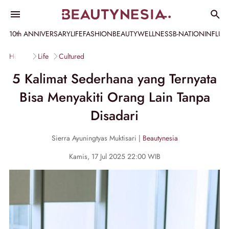
10th ANNIVERSARY
LIFE
FASHION
BEAUTY
WELLNESS
B-NATION
INFLU
Home
Life
Cultured
5 Kalimat Sederhana yang Ternyata
Bisa Menyakiti Orang Lain Tanpa
Disadari
Sierra Ayuningtyas Muktisari |
Beautynesia
Kamis, 17 Jul 2025 22:00 WIB