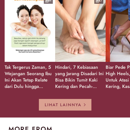
4
5
Tak Tergerus Zaman, 5
Hindari, 7 Kebiasaan
Biar Pede P
Wejangan Seorang Ibu
yang Jarang Disadari Ini
High Heels,
Ini Akan Tetap Relate
Bisa Bikin Tumit Kaki
Untuk Atasi
dari Dulu hingga
Kering dan Pecah-
Kering, Kas
Sekarang!
Pecah!
Pecah-peca
Kembali Gl
LIHAT LAINNYA
MORE FROM