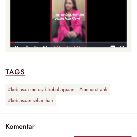
TAGS
#kebiasan merusak kebahagiaan
#menurut ahli
#kebiasaan sehari-hari
Komentar