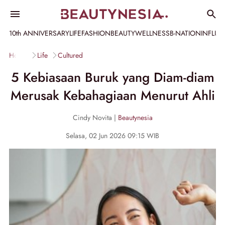
10th ANNIVERSARY
LIFE
FASHION
BEAUTY
WELLNESS
B-NATION
INFLU
Home
Life
Cultured
5 Kebiasaan Buruk yang Diam-diam
Merusak Kebahagiaan Menurut Ahli
Cindy Novita |
Beautynesia
Selasa, 02 Jun 2026 09:15 WIB