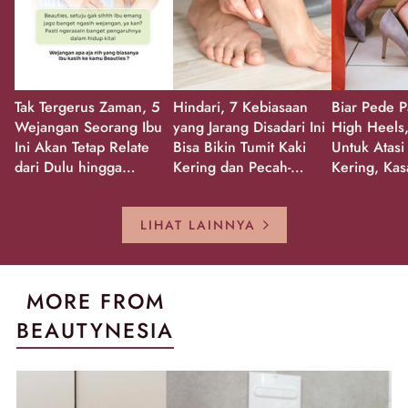
Tak Tergerus Zaman, 5
Hindari, 7 Kebiasaan
Biar Pede P
Wejangan Seorang Ibu
yang Jarang Disadari Ini
High Heels,
Ini Akan Tetap Relate
Bisa Bikin Tumit Kaki
Untuk Atasi
dari Dulu hingga
Kering dan Pecah-
Kering, Kas
Sekarang!
Pecah!
Pecah-peca
Kembali Gl
LIHAT LAINNYA
MORE FROM
BEAUTYNESIA