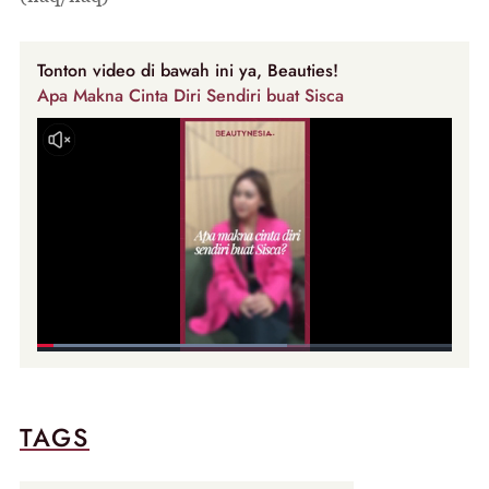
Tonton video di bawah ini ya, Beauties!
Apa Makna Cinta Diri Sendiri buat Sisca
TAGS