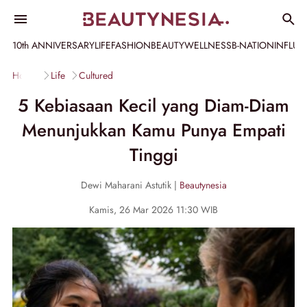
10th ANNIVERSARY
LIFE
FASHION
BEAUTY
WELLNESS
B-NATION
INFLU
Home
Life
Cultured
5 Kebiasaan Kecil yang Diam-Diam
Menunjukkan Kamu Punya Empati
Tinggi
Dewi Maharani Astutik |
Beautynesia
Kamis, 26 Mar 2026 11:30 WIB