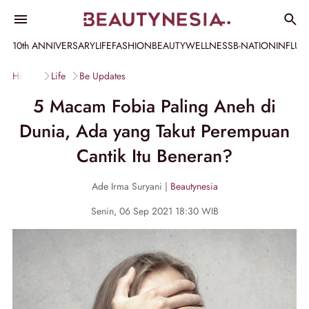
10th ANNIVERSARY
LIFE
FASHION
BEAUTY
WELLNESS
B-NATION
INFLU
Home
Life
Be Updates
5 Macam Fobia Paling Aneh di
Dunia, Ada yang Takut Perempuan
Cantik Itu Beneran?
Ade Irma Suryani |
Beautynesia
Senin, 06 Sep 2021 18:30 WIB