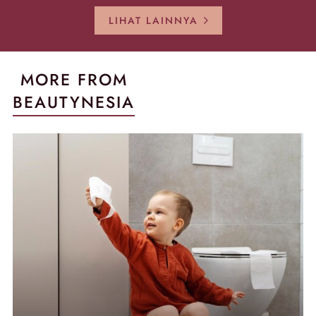
Kembali Gl
LIHAT LAINNYA
MORE FROM
BEAUTYNESIA