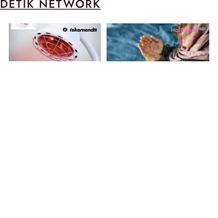
DETIK NETWORK
Kapan Sebenarnya Lampu
Arti
Terapi Infrared Perlu
Audzubillahiminasyaitonirojim
Digunakan di Rumah?
Bismillahirohmanirohim,
Tulisan Arab yang Benar &
Penggunaannya
Turnamen Voli SBY Cup
Tom Holland Pamer Cincin
2026 di Magelang 13-17
Nikah Pertama Kali Usai