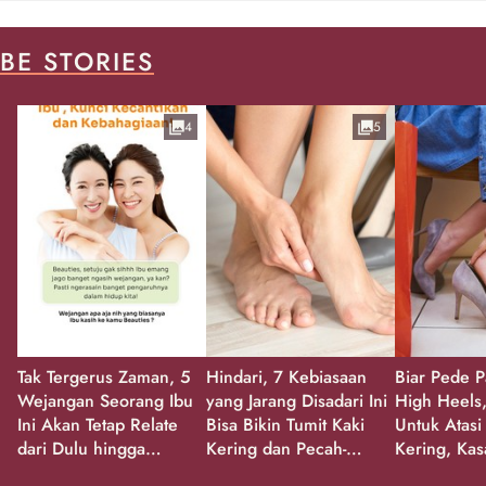
BE STORIES
4
5
Tak Tergerus Zaman, 5
Hindari, 7 Kebiasaan
Biar Pede P
Wejangan Seorang Ibu
yang Jarang Disadari Ini
High Heels,
Ini Akan Tetap Relate
Bisa Bikin Tumit Kaki
Untuk Atasi
dari Dulu hingga
Kering dan Pecah-
Kering, Kas
Sekarang!
Pecah!
Pecah-peca