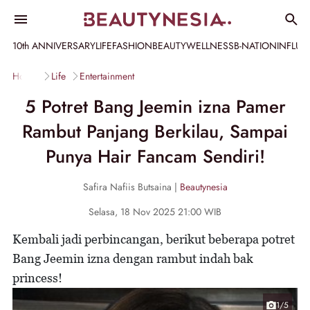
10th ANNIVERSARY
LIFE
FASHION
BEAUTY
WELLNESS
B-NATION
INFLU
Home
Life
Entertainment
5 Potret Bang Jeemin izna Pamer
Rambut Panjang Berkilau, Sampai
Punya Hair Fancam Sendiri!
Safira Nafiis Butsaina |
Beautynesia
Selasa, 18 Nov 2025 21:00 WIB
Kembali jadi perbincangan, berikut beberapa potret
Bang Jeemin izna dengan rambut indah bak
princess!
1/5