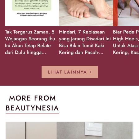
Tak Tergerus Zaman, 5
Hindari, 7 Kebiasaan
Biar Pede P
Wejangan Seorang Ibu
yang Jarang Disadari Ini
High Heels,
Ini Akan Tetap Relate
Bisa Bikin Tumit Kaki
Untuk Atasi
dari Dulu hingga
Kering dan Pecah-
Kering, Kas
Sekarang!
Pecah!
Pecah-peca
Kembali Gl
LIHAT LAINNYA
MORE FROM
BEAUTYNESIA