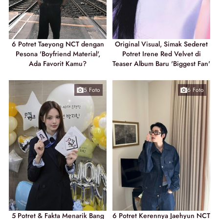
6 Potret Taeyong NCT dengan
Original Visual, Simak Sederet
Pesona 'Boyfriend Material',
Potret Irene Red Velvet di
Ada Favorit Kamu?
Teaser Album Baru 'Biggest Fan'
5 Foto
6 Foto
5 Potret & Fakta Menarik Bang
6 Potret Kerennya Jaehyun NCT