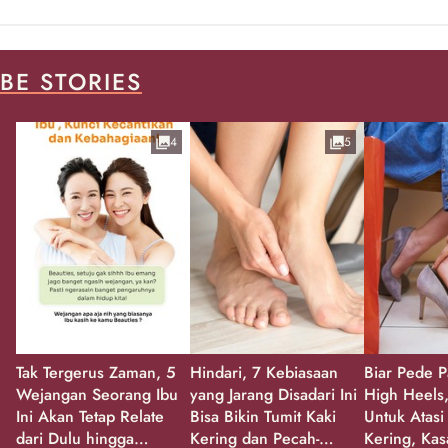
BE STORIES
4
5
Tak Tergerus Zaman, 5
Hindari, 7 Kebiasaan
Biar Pede P
Wejangan Seorang Ibu
yang Jarang Disadari Ini
High Heels,
Ini Akan Tetap Relate
Bisa Bikin Tumit Kaki
Untuk Atasi
dari Dulu hingga
Kering dan Pecah-
Kering, Kas