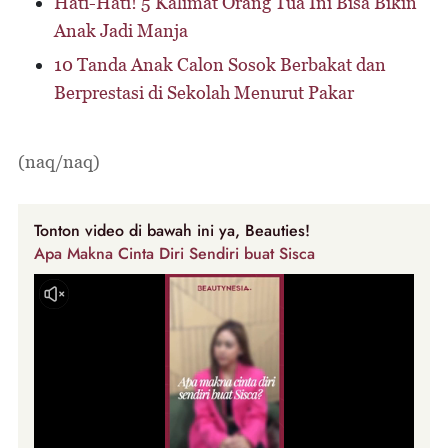
Hati-Hati! 5 Kalimat Orang Tua Ini Bisa Bikin
Anak Jadi Manja
10 Tanda Anak Calon Sosok Berbakat dan
Berprestasi di Sekolah Menurut Pakar
(naq/naq)
Tonton video di bawah ini ya, Beauties!
Apa Makna Cinta Diri Sendiri buat Sisca