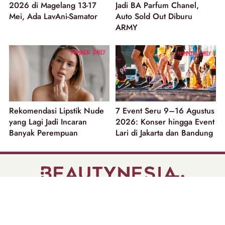
2026 di Magelang 13-17
Jadi BA Parfum Chanel,
Mei, Ada LavAni-Samator
Auto Sold Out Diburu
ARMY
Rekomendasi Lipstik Nude
7 Event Seru 9–16 Agustus
yang Lagi Jadi Incaran
2026: Konser hingga Event
Banyak Perempuan
Lari di Jakarta dan Bandung
part of
Tentang Kami
Pedoman Media Siber
Disclaimer
Privacy Policy