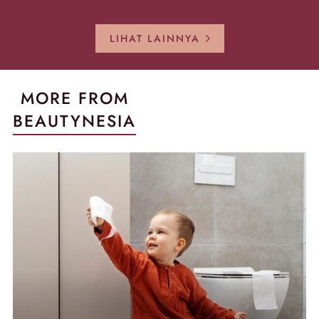
Sekarang!
Pecah!
Pecah-peca
Kembali Gl
LIHAT LAINNYA
MORE FROM
BEAUTYNESIA