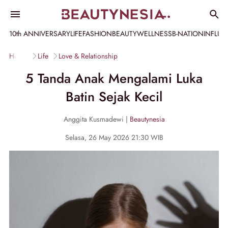
10th ANNIVERSARY
LIFE
FASHION
BEAUTY
WELLNESS
B-NATION
INFLU
Home
Life
Love & Relationship
5 Tanda Anak Mengalami Luka
Batin Sejak Kecil
Anggita Kusmadewi |
Beautynesia
Selasa, 26 May 2026 21:30 WIB