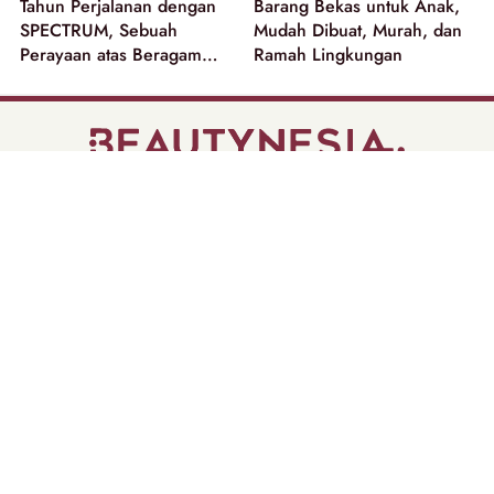
Tahun Perjalanan dengan
Barang Bekas untuk Anak,
SPECTRUM, Sebuah
Mudah Dibuat, Murah, dan
Perayaan atas Beragam
Ramah Lingkungan
Dimensi Perempuan
part of
Tentang Kami
Pedoman Media Siber
Disclaimer
Privacy Policy
Copyright @ 2026 | Beautynesia.
All Rights Reserved