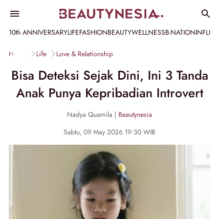
10th ANNIVERSARY
LIFE
FASHION
BEAUTY
WELLNESS
B-NATION
INFLU
Home
Life
Love & Relationship
Bisa Deteksi Sejak Dini, Ini 3 Tanda
Anak Punya Kepribadian Introvert
Nadya Quamila |
Beautynesia
Sabtu, 09 May 2026 19:30 WIB