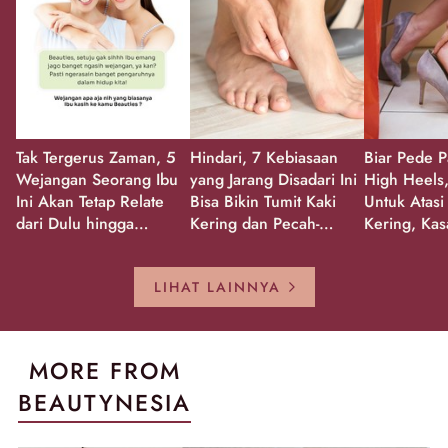
Tak Tergerus Zaman, 5
Hindari, 7 Kebiasaan
Biar Pede P
Wejangan Seorang Ibu
yang Jarang Disadari Ini
High Heels,
Ini Akan Tetap Relate
Bisa Bikin Tumit Kaki
Untuk Atasi
dari Dulu hingga
Kering dan Pecah-
Kering, Kas
Sekarang!
Pecah!
Pecah-peca
Kembali Gl
LIHAT LAINNYA
MORE FROM
BEAUTYNESIA