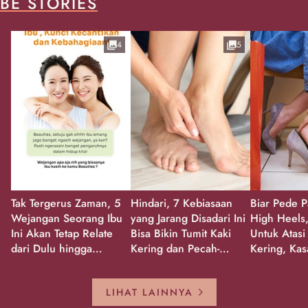
BE STORIES
4
5
Tak Tergerus Zaman, 5
Hindari, 7 Kebiasaan
Biar Pede P
Wejangan Seorang Ibu
yang Jarang Disadari Ini
High Heels,
Ini Akan Tetap Relate
Bisa Bikin Tumit Kaki
Untuk Atasi
dari Dulu hingga
Kering dan Pecah-
Kering, Kas
Sekarang!
Pecah!
Pecah-peca
Kembali Gl
LIHAT LAINNYA