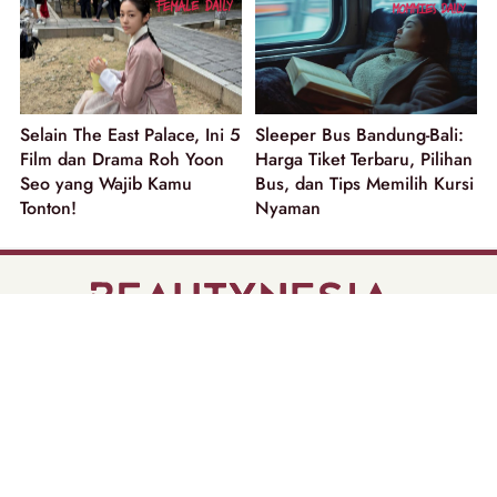
Selain The East Palace, Ini 5
Sleeper Bus Bandung-Bali:
Film dan Drama Roh Yoon
Harga Tiket Terbaru, Pilihan
Seo yang Wajib Kamu
Bus, dan Tips Memilih Kursi
Tonton!
Nyaman
part of
Tentang Kami
Pedoman Media Siber
Disclaimer
Privacy Policy