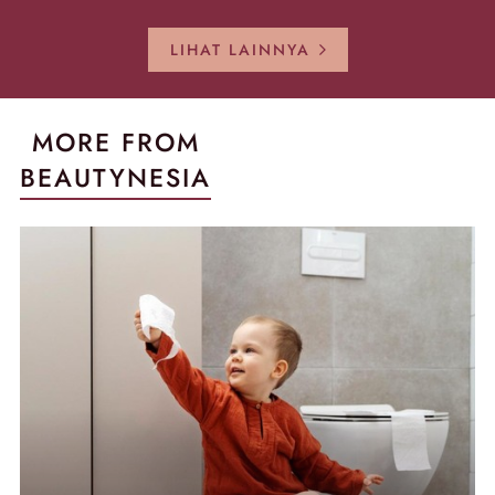
Sekarang!
Pecah!
Pecah-peca
Kembali Gl
LIHAT LAINNYA
MORE FROM
BEAUTYNESIA