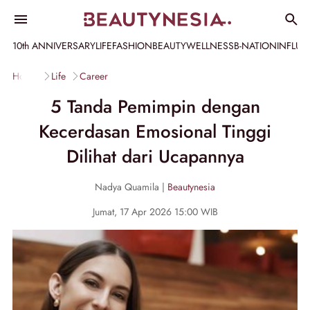
10th ANNIVERSARY
LIFE
FASHION
BEAUTY
WELLNESS
B-NATION
INFLU
Home
Life
Career
5 Tanda Pemimpin dengan
Kecerdasan Emosional Tinggi
Dilihat dari Ucapannya
Nadya Quamila |
Beautynesia
Jumat, 17 Apr 2026 15:00 WIB