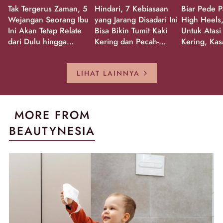
Tak Tergerus Zaman, 5
Hindari, 7 Kebiasaan
Biar Pede P
Wejangan Seorang Ibu
yang Jarang Disadari Ini
High Heels,
Ini Akan Tetap Relate
Bisa Bikin Tumit Kaki
Untuk Atasi
dari Dulu hingga
Kering dan Pecah-
Kering, Kas
Sekarang!
Pecah!
Pecah-peca
Kembali Gl
LIHAT LAINNYA
MORE FROM
BEAUTYNESIA