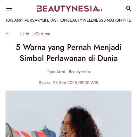
10th ANNIVERSARY
LIFE
FASHION
BEAUTY
WELLNESS
B-NATION
INFLU
Home
Life
Cultured
5 Warna yang Pernah Menjadi
Simbol Perlawanan di Dunia
Tyas Arini |
Beautynesia
Selasa, 23 Sep 2025 08:00 WIB