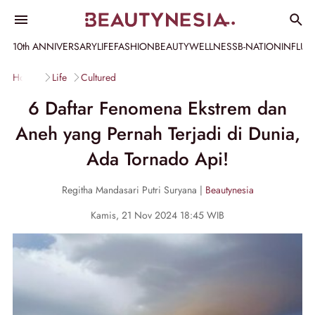
10th ANNIVERSARY
LIFE
FASHION
BEAUTY
WELLNESS
B-NATION
INFLU
Home
Life
Cultured
6 Daftar Fenomena Ekstrem dan
Aneh yang Pernah Terjadi di Dunia,
Ada Tornado Api!
Regitha Mandasari Putri Suryana |
Beautynesia
Kamis, 21 Nov 2024 18:45 WIB