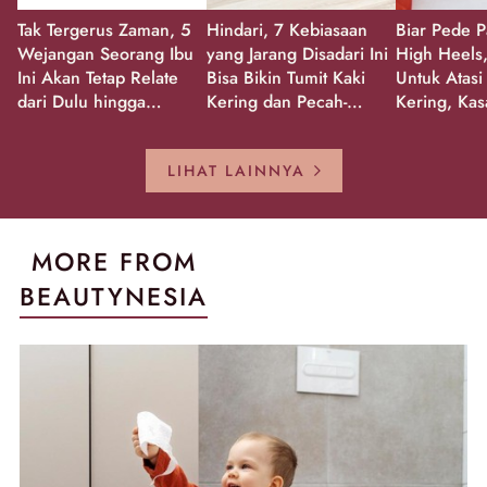
Tak Tergerus Zaman, 5
Hindari, 7 Kebiasaan
Biar Pede P
Wejangan Seorang Ibu
yang Jarang Disadari Ini
High Heels,
Ini Akan Tetap Relate
Bisa Bikin Tumit Kaki
Untuk Atasi
dari Dulu hingga
Kering dan Pecah-
Kering, Kas
Sekarang!
Pecah!
Pecah-peca
Kembali Gl
LIHAT LAINNYA
MORE FROM
BEAUTYNESIA