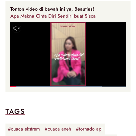
Tonton video di bawah ini ya, Beauties!
Apa Makna Cinta Diri Sendiri buat Sisca
TAGS
#cuaca ekstrem
#cuaca aneh
#tornado api