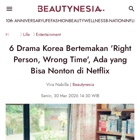
10th ANNIVERSARY
LIFE
FASHION
BEAUTY
WELLNESS
B-NATION
INFLU
Home
Life
Entertainment
6 Drama Korea Bertemakan 'Right
Person, Wrong Time', Ada yang
Bisa Nonton di Netflix
Vira Nabilla |
Beautynesia
Senin, 30 Mar 2026 14:30 WIB