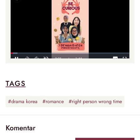
TAGS
#drama korea
#romance
#right person wrong time
Komentar