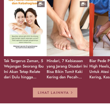
4
5
Tak Tergerus Zaman, 5
Hindari, 7 Kebiasaan
Biar Pede P
Wejangan Seorang Ibu
yang Jarang Disadari Ini
High Heels,
Ini Akan Tetap Relate
Bisa Bikin Tumit Kaki
Untuk Atasi
dari Dulu hingga
Kering dan Pecah-
Kering, Kas
Sekarang!
Pecah!
Pecah-peca
Kembali Gl
LIHAT LAINNYA