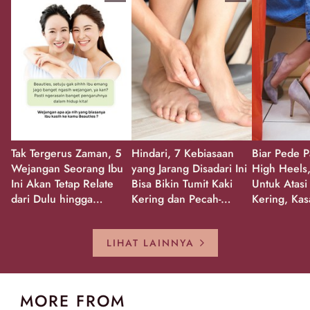
Tak Tergerus Zaman, 5
Hindari, 7 Kebiasaan
Biar Pede P
Wejangan Seorang Ibu
yang Jarang Disadari Ini
High Heels,
Ini Akan Tetap Relate
Bisa Bikin Tumit Kaki
Untuk Atasi
dari Dulu hingga
Kering dan Pecah-
Kering, Kas
Sekarang!
Pecah!
Pecah-peca
Kembali Gl
LIHAT LAINNYA
MORE FROM