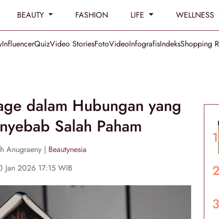
BEAUTY
FASHION
LIFE
WELLNESS
y
Influencer
Quiz
Video Stories
Foto
Video
Infografis
Indeks
Shopping 
uage dalam Hubungan yang
enyebab Salah Paham
ah Anugraeny |
Beautynesia
0 Jan 2026 17:15 WIB