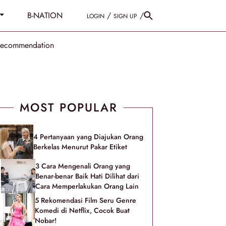
B-NATION
/
/
LOGIN
SIGN UP
Recommendation
MOST POPULAR
4 Pertanyaan yang Diajukan Orang
Berkelas Menurut Pakar Etiket
3 Cara Mengenali Orang yang
Benar-benar Baik Hati Dilihat dari
Cara Memperlakukan Orang Lain
5 Rekomendasi Film Seru Genre
Komedi di Netflix, Cocok Buat
Nobar!