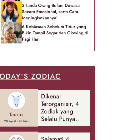
3 Tanda Orang Belum Dewasa
Secara Emosional, serta Cara
Meningkatkannya!
6 Kebiasaan Sebelum Tidur yang
Bikin Tampil Segar dan Glowing di
Pagi Hari
ODAY'S ZODIAC
Dikenal
Terorganisir, 4
Zodiak yang
Taurus
Selalu Punya
20 April - 20 Mei
Rencana
Cadangan Soal
Selamat! 4