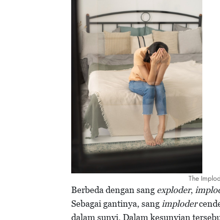
The Implod
Berbeda dengan sang
exploder
,
implo
Sebagai gantinya, sang
imploder
cende
dalam sunyi. Dalam kesunyian tersebut