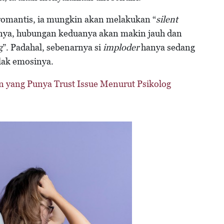
romantis, ia mungkin akan melakukan “
silent
nya, hubungan keduanya akan makin jauh dan
g
”. Padahal, sebenarnya si
imploder
hanya sedang
lak emosinya.
n yang Punya Trust Issue Menurut Psikolog