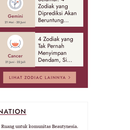
Banyak Hal
Zodiak yang
Diprediksi Akan
Gemini
Beruntung
21 Mei - 20 Juni
Sepanjang
Agustus 2026
4 Zodiak yang
Tak Pernah
Menyimpan
Cancer
Dendam, Si
21 Juni - 22 Juli
Paling Mudah
Memaafkan!
LIHAT ZODIAC LAINNYA
-NATION
Ruang untuk komunitas Beautynesia.