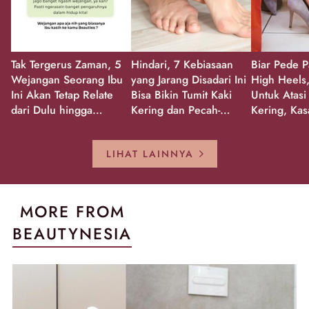
Tak Tergerus Zaman, 5
Hindari, 7 Kebiasaan
Biar Pede P
Wejangan Seorang Ibu
yang Jarang Disadari Ini
High Heels,
Ini Akan Tetap Relate
Bisa Bikin Tumit Kaki
Untuk Atasi
dari Dulu hingga
Kering dan Pecah-
Kering, Kas
Sekarang!
Pecah!
Pecah-peca
Kembali Gl
LIHAT LAINNYA
MORE FROM
BEAUTYNESIA