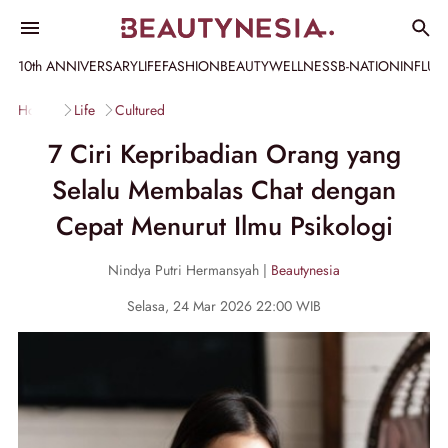
10th ANNIVERSARY
LIFE
FASHION
BEAUTY
WELLNESS
B-NATION
INFLU
Home
Life
Cultured
7 Ciri Kepribadian Orang yang
Selalu Membalas Chat dengan
Cepat Menurut Ilmu Psikologi
Nindya Putri Hermansyah |
Beautynesia
Selasa, 24 Mar 2026 22:00 WIB