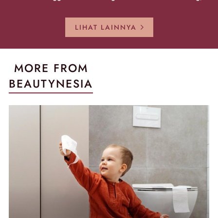
Sekarang!
Pecah!
Pecah-peca
Kembali Gl
LIHAT LAINNYA
MORE FROM
BEAUTYNESIA