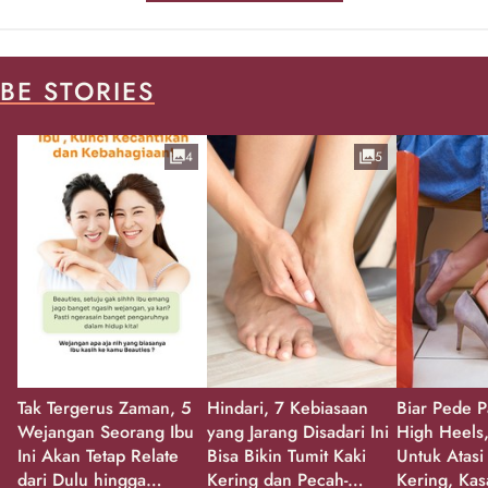
BE STORIES
4
5
Tak Tergerus Zaman, 5
Hindari, 7 Kebiasaan
Biar Pede P
Wejangan Seorang Ibu
yang Jarang Disadari Ini
High Heels,
Ini Akan Tetap Relate
Bisa Bikin Tumit Kaki
Untuk Atasi
dari Dulu hingga
Kering dan Pecah-
Kering, Kas