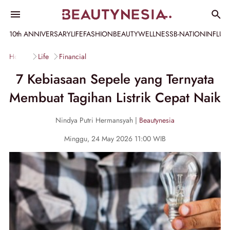
10th ANNIVERSARY
LIFE
FASHION
BEAUTY
WELLNESS
B-NATION
INFLU
Home
Life
Financial
7 Kebiasaan Sepele yang Ternyata
Membuat Tagihan Listrik Cepat Naik
Nindya Putri Hermansyah |
Beautynesia
Minggu, 24 May 2026 11:00 WIB