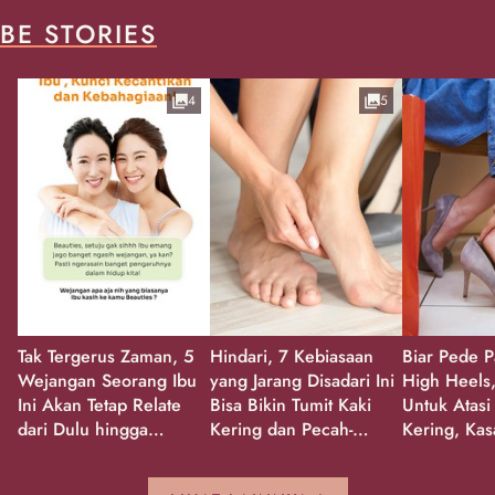
BE STORIES
4
5
Tak Tergerus Zaman, 5
Hindari, 7 Kebiasaan
Biar Pede P
Wejangan Seorang Ibu
yang Jarang Disadari Ini
High Heels,
Ini Akan Tetap Relate
Bisa Bikin Tumit Kaki
Untuk Atasi
dari Dulu hingga
Kering dan Pecah-
Kering, Kas
Sekarang!
Pecah!
Pecah-peca
Kembali Gl