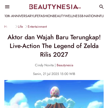
10th ANNIVERSARY
LIFE
FASHION
BEAUTY
WELLNESS
B-NATION
INFLU
Home
Life
Entertainment
Aktor dan Wajah Baru Terungkap!
Live-Action The Legend of Zelda
Rilis 2027
Cindy Novita |
Beautynesia
Senin, 21 Jul 2025 15:00 WIB