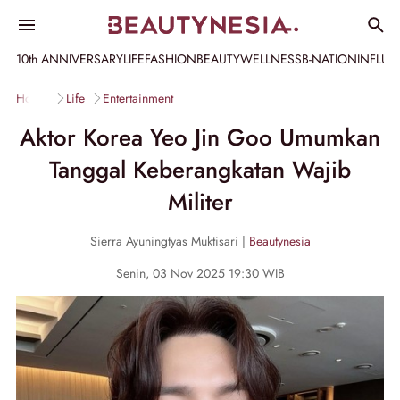
10th ANNIVERSARY
LIFE
FASHION
BEAUTY
WELLNESS
B-NATION
INFLU
Home
Life
Entertainment
Aktor Korea Yeo Jin Goo Umumkan
Tanggal Keberangkatan Wajib
Militer
Sierra Ayuningtyas Muktisari |
Beautynesia
Senin, 03 Nov 2025 19:30 WIB