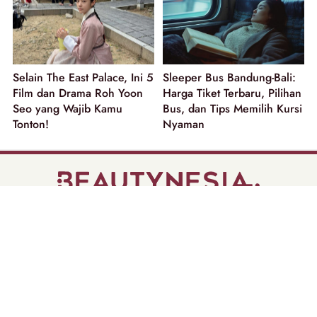
Selain The East Palace, Ini 5
Sleeper Bus Bandung-Bali:
Film dan Drama Roh Yoon
Harga Tiket Terbaru, Pilihan
Seo yang Wajib Kamu
Bus, dan Tips Memilih Kursi
Tonton!
Nyaman
part of
Tentang Kami
Pedoman Media Siber
Disclaimer
Privacy Policy