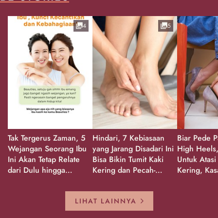
4
5
Tak Tergerus Zaman, 5
Hindari, 7 Kebiasaan
Biar Pede P
Wejangan Seorang Ibu
yang Jarang Disadari Ini
High Heels,
Ini Akan Tetap Relate
Bisa Bikin Tumit Kaki
Untuk Atasi
dari Dulu hingga
Kering dan Pecah-
Kering, Kas
Sekarang!
Pecah!
Pecah-peca
Kembali Gl
LIHAT LAINNYA