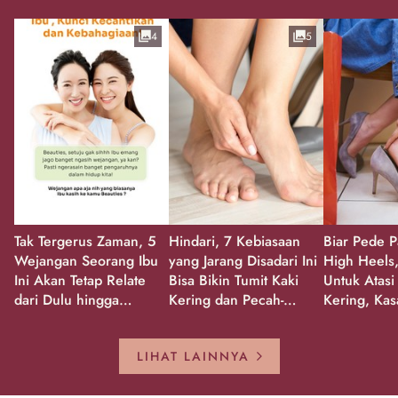
4
5
Tak Tergerus Zaman, 5
Hindari, 7 Kebiasaan
Biar Pede P
Wejangan Seorang Ibu
yang Jarang Disadari Ini
High Heels,
Ini Akan Tetap Relate
Bisa Bikin Tumit Kaki
Untuk Atasi
dari Dulu hingga
Kering dan Pecah-
Kering, Kas
Sekarang!
Pecah!
Pecah-peca
Kembali Gl
LIHAT LAINNYA