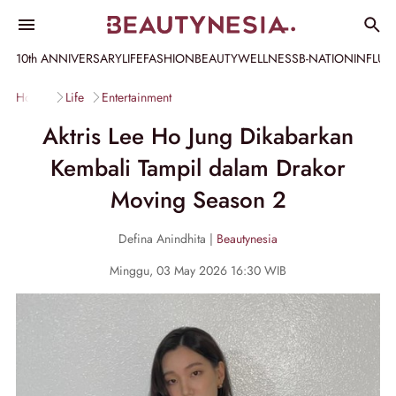
10th ANNIVERSARY
LIFE
FASHION
BEAUTY
WELLNESS
B-NATION
INFLU
Home
Life
Entertainment
Aktris Lee Ho Jung Dikabarkan
Kembali Tampil dalam Drakor
Moving Season 2
Defina Anindhita |
Beautynesia
Minggu, 03 May 2026 16:30 WIB