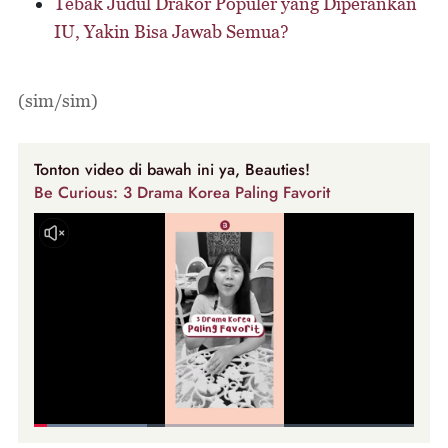
Tebak Judul Drakor Populer yang Diperankan
IU, Yakin Bisa Jawab Semua?
(sim/sim)
Tonton video di bawah ini ya, Beauties!
Be Curious: 3 Drama Korea Paling Favorit