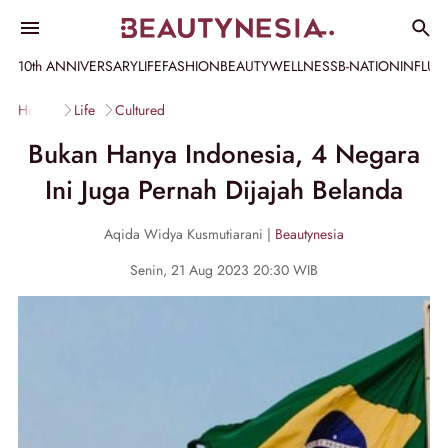
10th ANNIVERSARY
LIFE
FASHION
BEAUTY
WELLNESS
B-NATION
INFLU
Home
Life
Cultured
Bukan Hanya Indonesia, 4 Negara
Ini Juga Pernah Dijajah Belanda
Aqida Widya Kusmutiarani |
Beautynesia
Senin, 21 Aug 2023 20:30 WIB