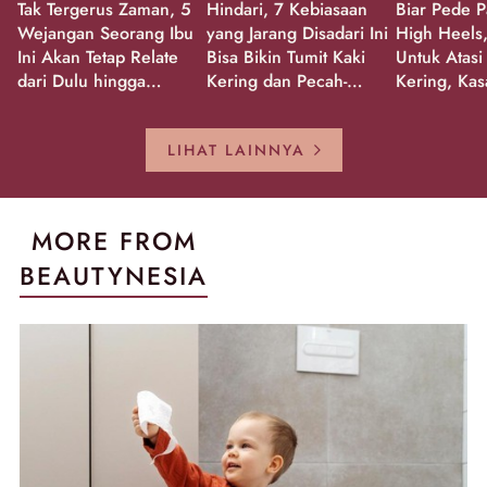
Tak Tergerus Zaman, 5
Hindari, 7 Kebiasaan
Biar Pede P
Wejangan Seorang Ibu
yang Jarang Disadari Ini
High Heels,
Ini Akan Tetap Relate
Bisa Bikin Tumit Kaki
Untuk Atasi
dari Dulu hingga
Kering dan Pecah-
Kering, Kas
Sekarang!
Pecah!
Pecah-peca
Kembali Gl
LIHAT LAINNYA
MORE FROM
BEAUTYNESIA