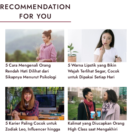
RECOMMENDATION
FOR YOU
5 Cara Mengenali Orang
5 Warna Lipstik yang Bikin
Rendah Hati Dilihat dari
Wajah Terlihat Segar, Cocok
Sikapnya Menurut Psikologi
untuk Dipakai Setiap Hari
5 Karier Paling Cocok untuk
Kalimat yang Diucapkan Orang
Zodiak Leo, Influencer hingga
High Class saat Mengakhiri