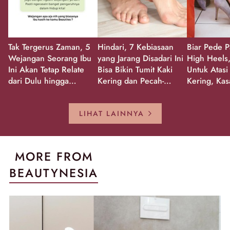
Tak Tergerus Zaman, 5
Hindari, 7 Kebiasaan
Biar Pede P
Wejangan Seorang Ibu
yang Jarang Disadari Ini
High Heels,
Ini Akan Tetap Relate
Bisa Bikin Tumit Kaki
Untuk Atasi
dari Dulu hingga
Kering dan Pecah-
Kering, Kas
Sekarang!
Pecah!
Pecah-peca
Kembali Gl
LIHAT LAINNYA
MORE FROM
BEAUTYNESIA