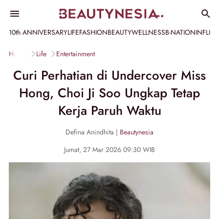
10th ANNIVERSARY
LIFE
FASHION
BEAUTY
WELLNESS
B-NATION
INFLU
Home
Life
Entertainment
Curi Perhatian di Undercover Miss
Hong, Choi Ji Soo Ungkap Tetap
Kerja Paruh Waktu
Defina Anindhita |
Beautynesia
Jumat, 27 Mar 2026 09:30 WIB