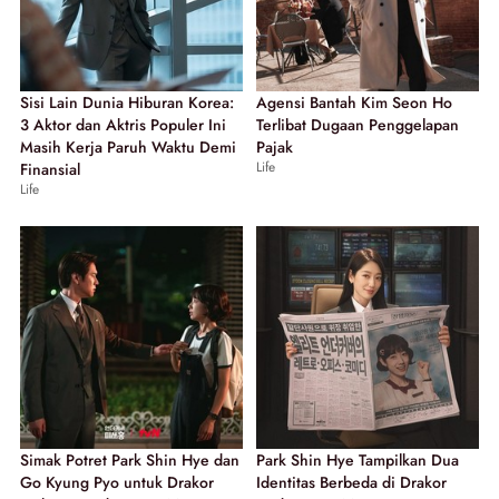
Sisi Lain Dunia Hiburan Korea:
Agensi Bantah Kim Seon Ho
3 Aktor dan Aktris Populer Ini
Terlibat Dugaan Penggelapan
Masih Kerja Paruh Waktu Demi
Pajak
Life
Finansial
Life
Simak Potret Park Shin Hye dan
Park Shin Hye Tampilkan Dua
Go Kyung Pyo untuk Drakor
Identitas Berbeda di Drakor