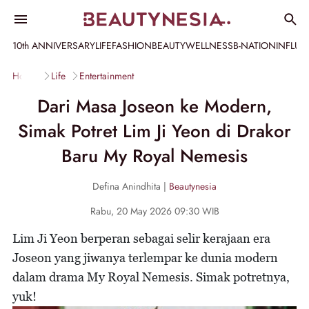
10th ANNIVERSARY
LIFE
FASHION
BEAUTY
WELLNESS
B-NATION
INFLU
Home
Life
Entertainment
Dari Masa Joseon ke Modern,
Simak Potret Lim Ji Yeon di Drakor
Baru My Royal Nemesis
Defina Anindhita |
Beautynesia
Rabu, 20 May 2026 09:30 WIB
Lim Ji Yeon berperan sebagai selir kerajaan era
Joseon yang jiwanya terlempar ke dunia modern
dalam drama My Royal Nemesis. Simak potretnya,
yuk!