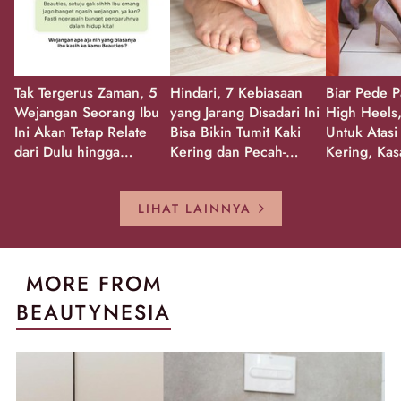
Tak Tergerus Zaman, 5
Hindari, 7 Kebiasaan
Biar Pede P
Wejangan Seorang Ibu
yang Jarang Disadari Ini
High Heels,
Ini Akan Tetap Relate
Bisa Bikin Tumit Kaki
Untuk Atasi
dari Dulu hingga
Kering dan Pecah-
Kering, Kas
Sekarang!
Pecah!
Pecah-peca
Kembali Gl
LIHAT LAINNYA
MORE FROM
BEAUTYNESIA