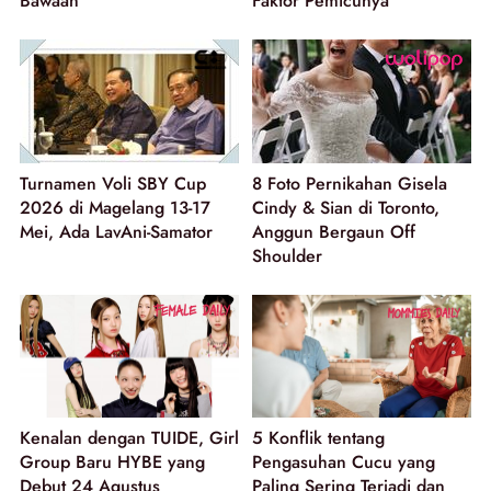
Bawaan
Faktor Pemicunya
Turnamen Voli SBY Cup
8 Foto Pernikahan Gisela
2026 di Magelang 13-17
Cindy & Sian di Toronto,
Mei, Ada LavAni-Samator
Anggun Bergaun Off
Shoulder
Kenalan dengan TUIDE, Girl
5 Konflik tentang
Group Baru HYBE yang
Pengasuhan Cucu yang
Debut 24 Agustus
Paling Sering Terjadi dan