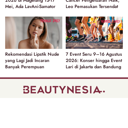
2026 di Magelang 13-17
Cancer Pengeluaran Naik,
Mei, Ada LavAni-Samator
Leo Pemasukan Tersendat
Rekomendasi Lipstik Nude
7 Event Seru 9–16 Agustus
yang Lagi Jadi Incaran
2026: Konser hingga Event
Banyak Perempuan
Lari di Jakarta dan Bandung
part of
Tentang Kami
Pedoman Media Siber
Disclaimer
Privacy Policy