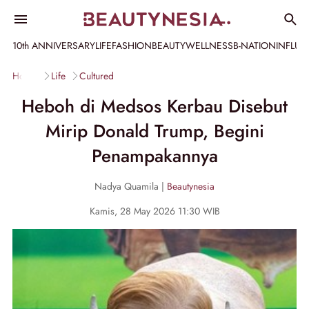
10th ANNIVERSARY
LIFE
FASHION
BEAUTY
WELLNESS
B-NATION
INFLU
Home
Life
Cultured
Heboh di Medsos Kerbau Disebut
Mirip Donald Trump, Begini
Penampakannya
Nadya Quamila |
Beautynesia
Kamis, 28 May 2026 11:30 WIB