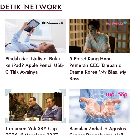
DETIK NETWORK
Pindah dari Nulis di Buku
5 Potret Kang Hoon
ke iPad? Apple Pencil USB-
Pemeran CEO Tampan di
C Titik Awalnya
Drama Korea 'My Bias, My
Boss'
Turnamen Voli SBY Cup
Ramalan Zodiak 9 Agustus: