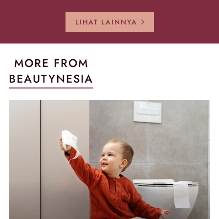
Sekarang!
Pecah!
Pecah-peca
Kembali Gl
LIHAT LAINNYA
MORE FROM
BEAUTYNESIA