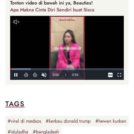
Tonton video di bawah ini ya, Beauties!
Apa Makna Cinta Diri Sendiri buat Sisca
TAGS
#viral di medsos
#kerbau donald trump
#hewan kurban
#iduladha
#bangladesh