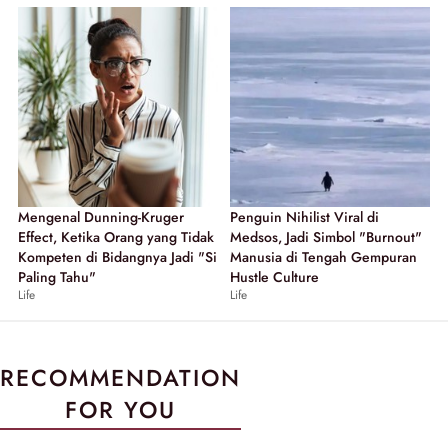
Mengenal Dunning-Kruger
Penguin Nihilist Viral di
Effect, Ketika Orang yang Tidak
Medsos, Jadi Simbol "Burnout"
Kompeten di Bidangnya Jadi "Si
Manusia di Tengah Gempuran
Paling Tahu"
Hustle Culture
Life
Life
RECOMMENDATION
FOR YOU