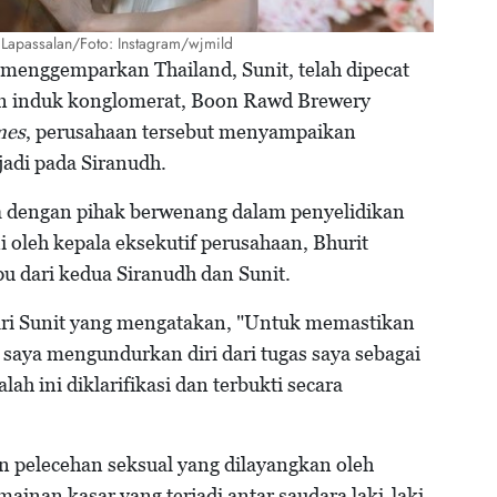
d Lapassalan/Foto: Instagram/wjmild
 menggemparkan Thailand, Sunit, telah dipecat
an induk konglomerat, Boon Rawd Brewery
mes
, perusahaan tersebut menyampaikan
jadi pada Siranudh.
 dengan pihak berwenang dalam penyelidikan
 oleh kepala eksekutif perusahaan, Bhurit
 dari kedua Siranudh dan Sunit.
ari Sunit yang mengatakan, "Untuk memastikan
 saya mengundurkan diri dari tugas saya sebagai
ah ini diklarifikasi dan terbukti secara
pelecehan seksual yang dilayangkan oleh
ainan kasar yang terjadi antar saudara laki-laki.