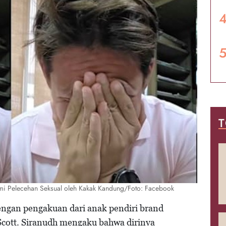
T
ami Pelecehan Seksual oleh Kakak Kandung/Foto: Facebook
ngan pengakuan dari anak pendiri brand
Scott. Siranudh mengaku bahwa dirinya