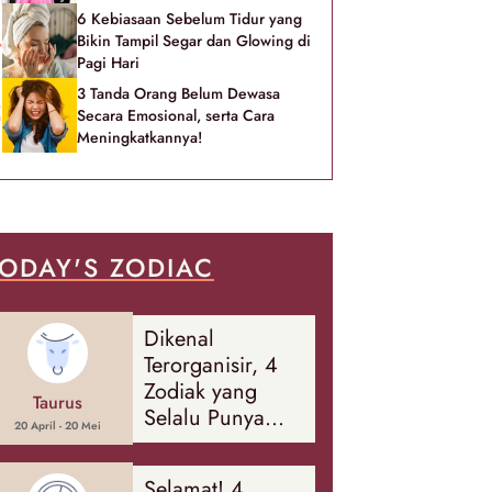
6 Kebiasaan Sebelum Tidur yang
Bikin Tampil Segar dan Glowing di
Pagi Hari
3 Tanda Orang Belum Dewasa
Secara Emosional, serta Cara
Meningkatkannya!
ODAY'S ZODIAC
Dikenal
Terorganisir, 4
Zodiak yang
Taurus
Selalu Punya
20 April - 20 Mei
Rencana
Cadangan Soal
Selamat! 4