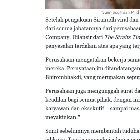
Sunit Scott dan Mil
Setelah pengakuan Siranudh viral dan
dari semua jabatannya dari perusaha
Company. Dilansir dari
The Straits Ti
penyesalan terdalam atas apa yang ter
Perusahaan mengatakan bekerja sama
mereka. Pernyataan itu ditandatangani
Bhirombhakdi, yang merupakan sepupu
Perusahaan juga mengunggah surat d
keadilan bagi semua pihak, dengan ini
karyawan dan eksekutif... sampai masal
meyakinkan."
Sunit sebelumnya membantah tuduhan 
adiknya. Tapi ia mengakui adanya perm