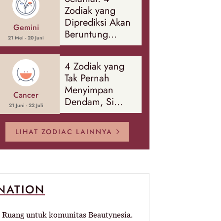
Banyak Hal
Zodiak yang
Diprediksi Akan
Gemini
Beruntung
21 Mei - 20 Juni
Sepanjang
Agustus 2026
4 Zodiak yang
Tak Pernah
Menyimpan
Cancer
Dendam, Si
21 Juni - 22 Juli
Paling Mudah
Memaafkan!
LIHAT ZODIAC LAINNYA
-NATION
Ruang untuk komunitas Beautynesia.