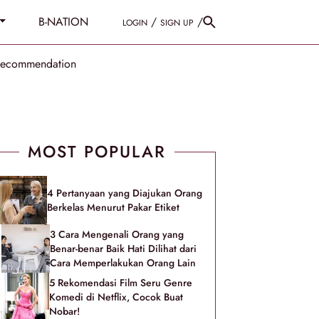
B-NATION
/
/
LOGIN
SIGN UP
Recommendation
MOST POPULAR
4 Pertanyaan yang Diajukan Orang
Berkelas Menurut Pakar Etiket
3 Cara Mengenali Orang yang
Benar-benar Baik Hati Dilihat dari
Cara Memperlakukan Orang Lain
5 Rekomendasi Film Seru Genre
Komedi di Netflix, Cocok Buat
Nobar!