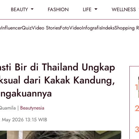
BEAUTY
FASHION
LIFE
WELLNESS
y
Influencer
Quiz
Video Stories
Foto
Video
Infografis
Indeks
Shopping 
ti Bir di Thailand Ungkap
ksual dari Kakak Kandung,
engakuannya
Quamila |
Beautynesia
2 May 2026 13:15 WIB