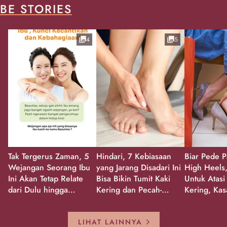
BE STORIES
4
5
Tak Tergerus Zaman, 5
Hindari, 7 Kebiasaan
Biar Pede P
Wejangan Seorang Ibu
yang Jarang Disadari Ini
High Heels,
Ini Akan Tetap Relate
Bisa Bikin Tumit Kaki
Untuk Atasi
dari Dulu hingga
Kering dan Pecah-
Kering, Kas
Sekarang!
Pecah!
Pecah-peca
Kembali Gl
LIHAT LAINNYA