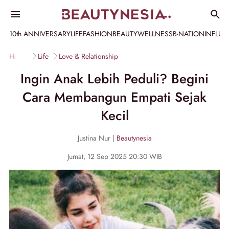
10th ANNIVERSARY
LIFE
FASHION
BEAUTY
WELLNESS
B-NATION
INFLU
Home
Life
Love & Relationship
Ingin Anak Lebih Peduli? Begini
Cara Membangun Empati Sejak
Kecil
Justina Nur |
Beautynesia
Jumat, 12 Sep 2025 20:30 WIB