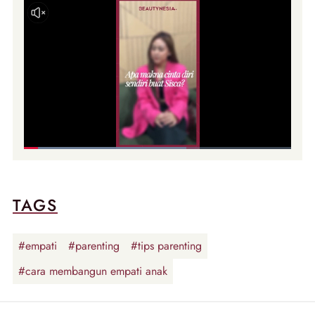
TAGS
#empati
#parenting
#tips parenting
#cara membangun empati anak