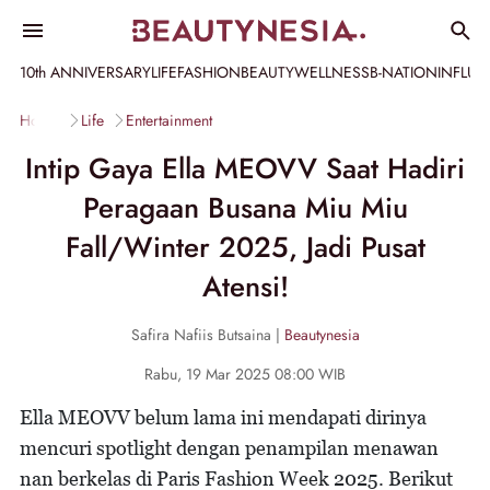
10th ANNIVERSARY
LIFE
FASHION
BEAUTY
WELLNESS
B-NATION
INFLU
Home
Life
Entertainment
Intip Gaya Ella MEOVV Saat Hadiri
Peragaan Busana Miu Miu
Fall/Winter 2025, Jadi Pusat
Atensi!
Safira Nafiis Butsaina |
Beautynesia
Rabu, 19 Mar 2025 08:00 WIB
Ella MEOVV belum lama ini mendapati dirinya
mencuri spotlight dengan penampilan menawan
nan berkelas di Paris Fashion Week 2025. Berikut