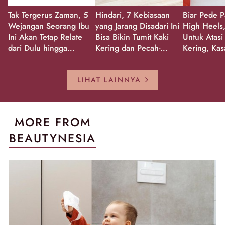
Tak Tergerus Zaman, 5
Hindari, 7 Kebiasaan
Biar Pede P
Wejangan Seorang Ibu
yang Jarang Disadari Ini
High Heels,
Ini Akan Tetap Relate
Bisa Bikin Tumit Kaki
Untuk Atasi
dari Dulu hingga
Kering dan Pecah-
Kering, Kas
Sekarang!
Pecah!
Pecah-peca
Kembali Gl
LIHAT LAINNYA
MORE FROM
BEAUTYNESIA