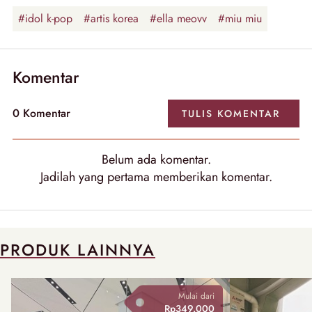
#idol k-pop
#artis korea
#ella meovv
#miu miu
Komentar
0
Komentar
TULIS
KOMENTAR
Belum ada
komentar
.
Jadilah yang pertama memberikan
komentar
.
PRODUK LAINNYA
Mulai dari
Rp349.000