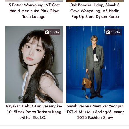
5 Potret Wonyoung IVE Saat
Bak Boneka Hidup, Simak 5
Hadiri Medicube Pink Glow
Gaya Wonyoung IVE Hadiri
Tech Lounge
Pop-Up Store Dyson Korea
5 Foto
5 Foto
Rayakan Debut Anniversary ke-
Simak Pesona Memikat Yeonjun
10, Simak Potret Terbaru Kang
TXT di Miu Miu Spring/Summer
Mi Na Eks I.O.I
2026 Fashion Show