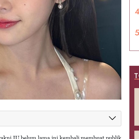
T
elekat
ni
yakni IU belum lama ini kembali membuat publik