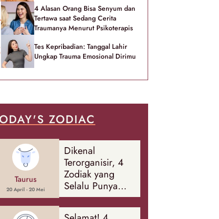
4 Alasan Orang Bisa Senyum dan
Tertawa saat Sedang Cerita
Traumanya Menurut Psikoterapis
Tes Kepribadian: Tanggal Lahir
Ungkap Trauma Emosional Dirimu
ODAY'S ZODIAC
Dikenal
Terorganisir, 4
Zodiak yang
Taurus
Selalu Punya
20 April - 20 Mei
Rencana
Cadangan Soal
Selamat! 4