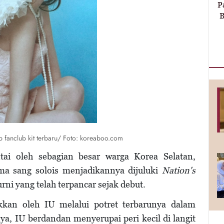
P
B
p fanclub kit terbaru/ Foto: koreaboo.com
ai oleh sebagian besar warga Korea Selatan,
ima sang solois menjadikannya dijuluki
Nation's
ni yang telah terpancar sejak debut.
ukkan oleh IU melalui potret terbarunya dalam
tnya, IU berdandan menyerupai peri kecil di langit