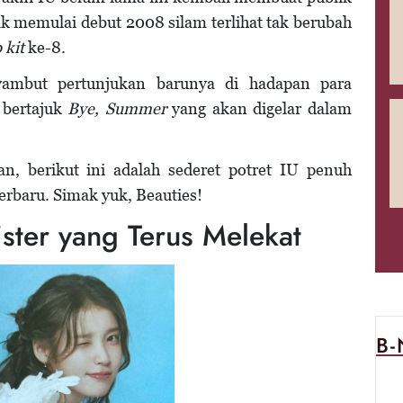
Gugur
ak memulai debut 2008 silam terlihat tak berubah
Up 'Bye, Summer'
 kit
ke-8.
ambut pertunjukan barunya di hadapan para
p
bertajuk
Bye, Summer
yang akan digelar dalam
n, berikut ini adalah sederet potret IU penuh
terbaru. Simak yuk, Beauties!
Sister yang Terus Melekat
B