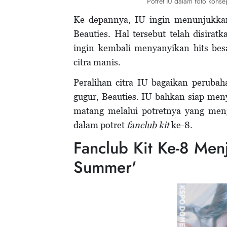
Potret IU dalam foto konse
Ke depannya, IU ingin menunjukkan 
Beauties. Hal tersebut telah disira
ingin kembali menyanyikan hits be
citra manis.
Peralihan citra IU bagaikan perub
gugur, Beauties. IU bahkan siap me
matang melalui potretnya yang me
dalam potret
fanclub kit
ke-8.
Fanclub Kit Ke-8 Men
Summer'