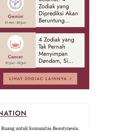
Banyak Hal
Zodiak yang
Diprediksi Akan
Gemini
Beruntung
21 Mei - 20 Juni
Sepanjang
Agustus 2026
4 Zodiak yang
Tak Pernah
Menyimpan
Cancer
Dendam, Si
21 Juni - 22 Juli
Paling Mudah
Memaafkan!
LIHAT ZODIAC LAINNYA
-NATION
Ruang untuk komunitas Beautynesia.