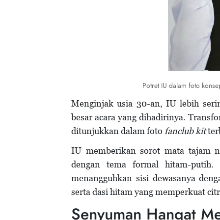
Potret IU dalam foto konse
Menginjak usia 30-an, IU lebih ser
besar acara yang dihadirinya. Transf
ditunjukkan dalam foto
fanclub kit
ter
IU memberikan sorot mata tajam na
dengan tema formal hitam-putih.
menangguhkan sisi dewasanya denga
serta dasi hitam yang memperkuat cit
Senyuman Hangat M