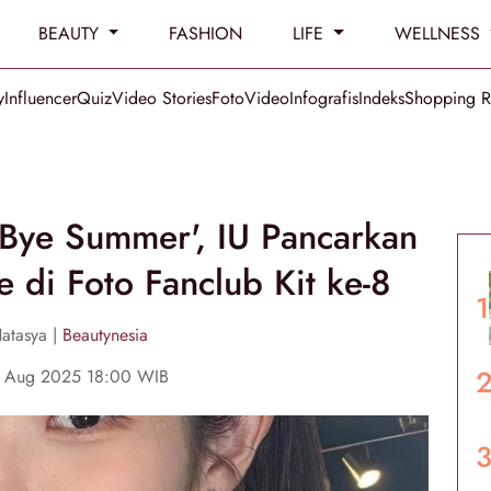
BEAUTY
FASHION
LIFE
WELLNESS
y
Influencer
Quiz
Video Stories
Foto
Video
Infografis
Indeks
Shopping 
'Bye Summer', IU Pancarkan
e di Foto Fanclub Kit ke-8
atasya |
Beautynesia
9 Aug 2025 18:00 WIB