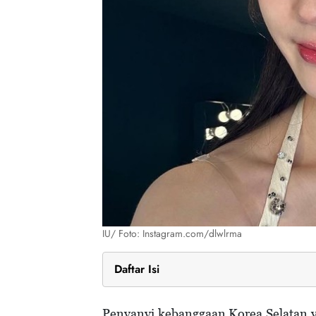
IU/ Foto: Instagram.com/dlwlrma
Daftar Isi
Citra Nation's Little Sister yang Terus M
Transformasi Penampilan Elegan Saat I
Penyanyi kebanggaan Korea Selatan 