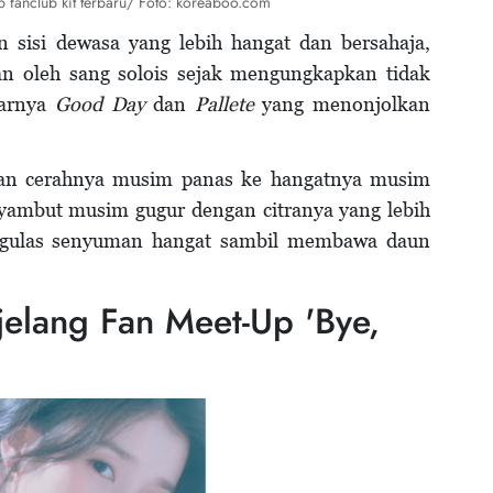
p fanclub kit terbaru/ Foto: koreaboo.com
sisi dewasa yang lebih hangat dan bersahaja,
tkan oleh sang solois sejak mengungkapkan tidak
sarnya
Good Day
dan
Pallete
yang menonjolkan
ahan cerahnya musim panas ke hangatnya musim
nyambut musim gugur dengan citranya yang lebih
ngulas senyuman hangat sambil membawa daun
jelang Fan Meet-Up 'Bye,