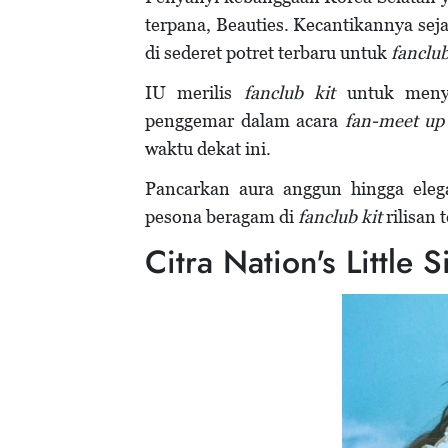
Senyuman Hangat Menyambut Musim 
terpana, Beauties. Kecantikannya sej
Fanclub Kit Ke-8 Menjelang Fan Meet-
di sederet potret terbaru untuk
fanclub
IU merilis
fanclub kit
untuk meny
penggemar dalam acara
fan-meet u
waktu dekat ini.
Pancarkan aura anggun hingga elega
pesona beragam di
fanclub kit
rilisan 
Citra Nation's Little 