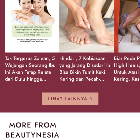
Tak Tergerus Zaman, 5
Hindari, 7 Kebiasaan
Biar Pede P
Wejangan Seorang Ibu
yang Jarang Disadari Ini
High Heels,
Ini Akan Tetap Relate
Bisa Bikin Tumit Kaki
Untuk Atasi
dari Dulu hingga
Kering dan Pecah-
Kering, Kas
Sekarang!
Pecah!
Pecah-peca
Kembali Gl
LIHAT LAINNYA
MORE FROM
BEAUTYNESIA