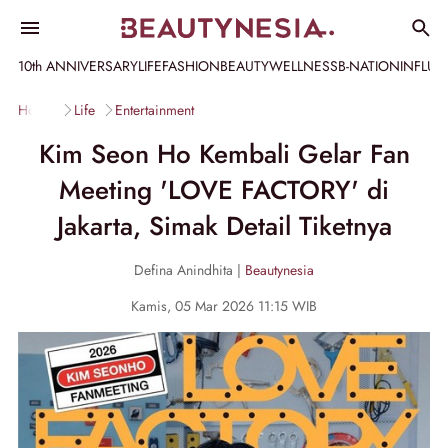
10th ANNIVERSARY
LIFE
FASHION
BEAUTY
WELLNESS
B-NATION
INFLU
Home
Life
Entertainment
Kim Seon Ho Kembali Gelar Fan
Meeting 'LOVE FACTORY' di
Jakarta, Simak Detail Tiketnya
Defina Anindhita |
Beautynesia
Kamis, 05 Mar 2026 11:15 WIB