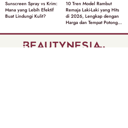
Sunscreen Spray vs Krim:
10 Tren Model Rambut
Mana yang Lebih Efektif
Remaja Laki-Laki yang Hits
Buat Lindungi Kulit?
di 2026, Lengkap dengan
Harga dan Tempat Potong
Rambut
part of
Tentang Kami
Pedoman Media Siber
Disclaimer
Privacy Policy
Copyright @ 2026 | Beautynesia.
All Rights Reserved