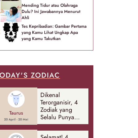
Mending Tidur atau Olahraga
Dulu? Ini Jawabannya Menurut
Ahli
Tes Kepribadian: Gambar Pertama
yang Kamu Lihat Ungkap Apa
yang Kamu Takutkan
ODAY'S ZODIAC
Dikenal
Terorganisir, 4
Zodiak yang
Taurus
Selalu Punya
20 April - 20 Mei
Rencana
Cadangan Soal
Selamat! 4