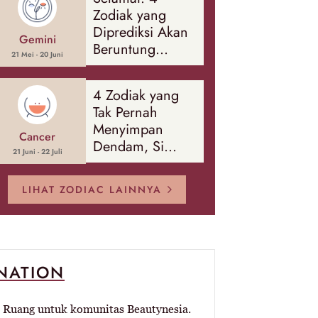
Banyak Hal
Zodiak yang
Diprediksi Akan
Gemini
Beruntung
21 Mei - 20 Juni
Sepanjang
Agustus 2026
4 Zodiak yang
Tak Pernah
Menyimpan
Cancer
Dendam, Si
21 Juni - 22 Juli
Paling Mudah
Memaafkan!
LIHAT ZODIAC LAINNYA
-NATION
Ruang untuk komunitas Beautynesia.