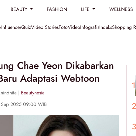
BEAUTY
FASHION
LIFE
WELLNESS
y
Influencer
Quiz
Video Stories
Foto
Video
Infografis
Indeks
Shopping 
Jung Chae Yeon Dikabarkan
 Baru Adaptasi Webtoon
nindhita |
Beautynesia
1 Sep 2025 09:00 WIB