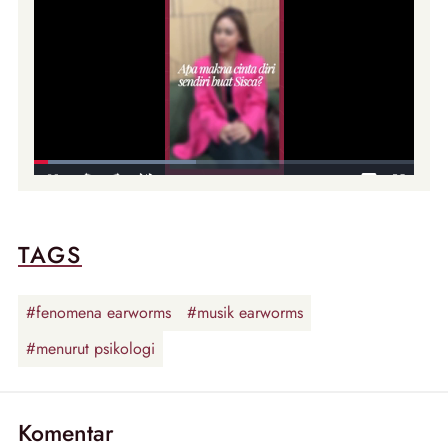
TAGS
#fenomena earworms
#musik earworms
#menurut psikologi
Komentar