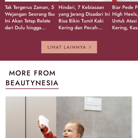
Tak Tergerus Zaman, 5
Hindari, 7 Kebiasaan
Biar Pede P
Wejangan Seorang Ibu
yang Jarang Disadari Ini
High Heels,
Ini Akan Tetap Relate
Bisa Bikin Tumit Kaki
Untuk Atasi
dari Dulu hingga
Kering dan Pecah-
Kering, Kas
Sekarang!
Pecah!
Pecah-peca
Kembali Gl
LIHAT LAINNYA
MORE FROM
BEAUTYNESIA