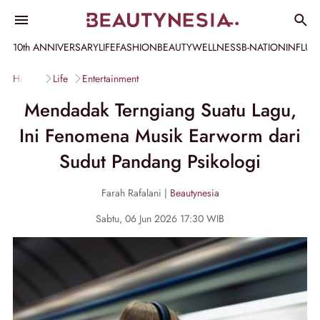
10th ANNIVERSARY
LIFE
FASHION
BEAUTY
WELLNESS
B-NATION
INFLU
Home
Life
Entertainment
Mendadak Terngiang Suatu Lagu,
Ini Fenomena Musik Earworm dari
Sudut Pandang Psikologi
Farah Rafalani |
Beautynesia
Sabtu, 06 Jun 2026 17:30 WIB