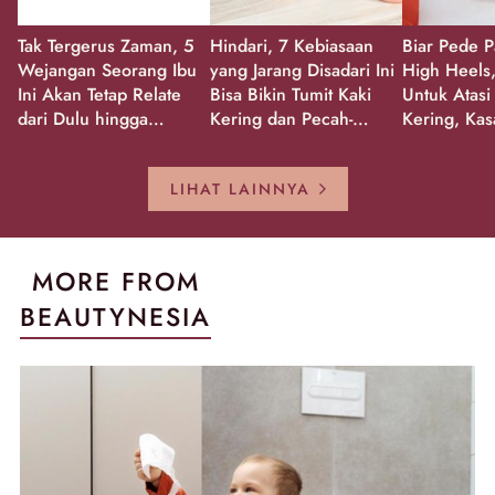
Tak Tergerus Zaman, 5
Hindari, 7 Kebiasaan
Biar Pede P
Wejangan Seorang Ibu
yang Jarang Disadari Ini
High Heels,
Ini Akan Tetap Relate
Bisa Bikin Tumit Kaki
Untuk Atasi
dari Dulu hingga
Kering dan Pecah-
Kering, Kas
Sekarang!
Pecah!
Pecah-peca
Kembali Gl
LIHAT LAINNYA
MORE FROM
BEAUTYNESIA