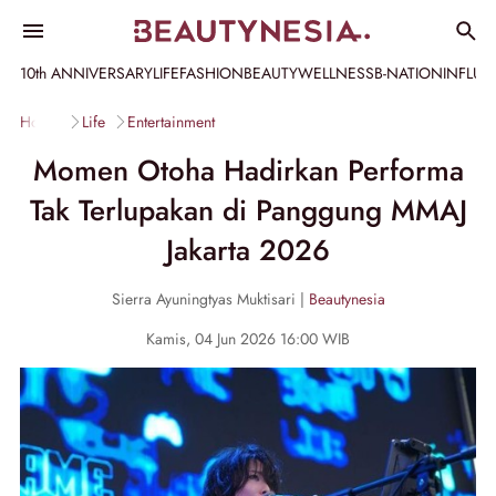
10th ANNIVERSARY
LIFE
FASHION
BEAUTY
WELLNESS
B-NATION
INFLU
Home
Life
Entertainment
Momen Otoha Hadirkan Performa
Tak Terlupakan di Panggung MMAJ
Jakarta 2026
Sierra Ayuningtyas Muktisari |
Beautynesia
Kamis, 04 Jun 2026 16:00 WIB