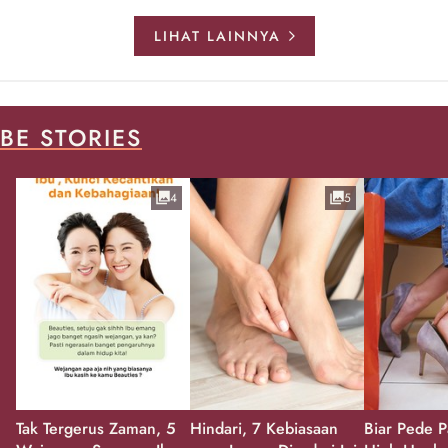
LIHAT LAINNYA
BE STORIES
4
5
Tak Tergerus Zaman, 5
Hindari, 7 Kebiasaan
Biar Pede P