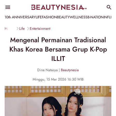
10th ANNIVERSARY
LIFE
FASHION
BEAUTY
WELLNESS
B-NATION
INFLU
Home
Life
Entertainment
Mengenal Permainan Tradisional
Khas Korea Bersama Grup K-Pop
ILLIT
Dina Natasya |
Beautynesia
Minggu, 15 Mar 2026 16:30 WIB