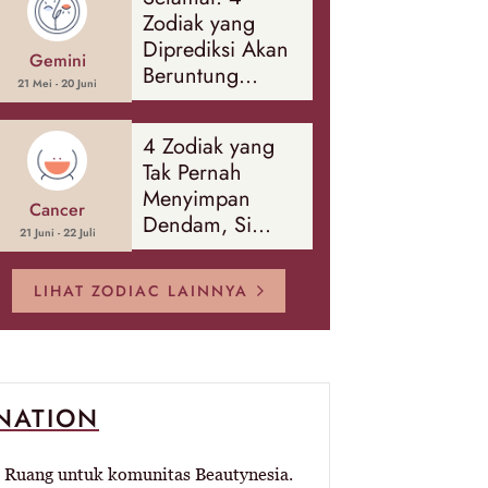
Banyak Hal
Zodiak yang
Diprediksi Akan
Gemini
Beruntung
21 Mei - 20 Juni
Sepanjang
Agustus 2026
4 Zodiak yang
Tak Pernah
Menyimpan
Cancer
Dendam, Si
21 Juni - 22 Juli
Paling Mudah
Memaafkan!
LIHAT ZODIAC LAINNYA
-NATION
Ruang untuk komunitas Beautynesia.