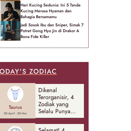
Hari Kucing Sedunia: Ini 5 Tanda
Kucing Merasa Nyaman dan
Bahagia Bersamamu
Jadi Sosok Ibu dan Sniper, Simak 7
Potret Gong Hyo Jin di Drakor A
Bona Fide Killer
ODAY'S ZODIAC
Dikenal
Terorganisir, 4
Zodiak yang
Taurus
Selalu Punya
20 April - 20 Mei
Rencana
Cadangan Soal
Selamat! 4