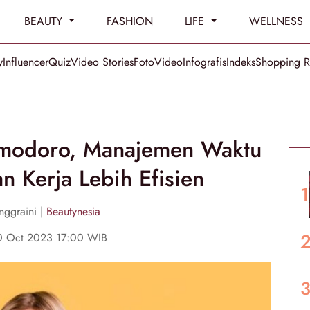
BEAUTY
FASHION
LIFE
WELLNESS
y
Influencer
Quiz
Video Stories
Foto
Video
Infografis
Indeks
Shopping 
omodoro, Manajemen Waktu
 Kerja Lebih Efisien
nggraini |
Beautynesia
10 Oct 2023 17:00 WIB