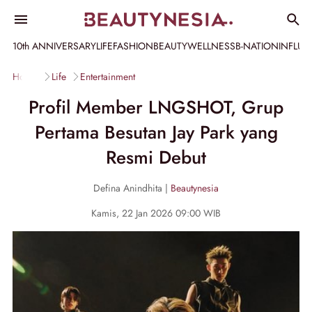
10th ANNIVERSARY
LIFE
FASHION
BEAUTY
WELLNESS
B-NATION
INFLU
Home
Life
Entertainment
Profil Member LNGSHOT, Grup
Pertama Besutan Jay Park yang
Resmi Debut
Defina Anindhita |
Beautynesia
Kamis, 22 Jan 2026 09:00 WIB