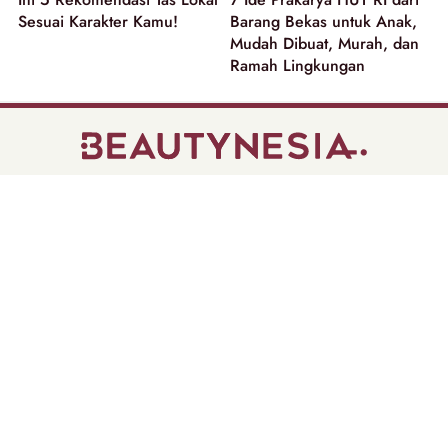
Sesuai Karakter Kamu!
Barang Bekas untuk Anak,
Mudah Dibuat, Murah, dan
Ramah Lingkungan
part of
Tentang Kami
Pedoman Media Siber
Disclaimer
Privacy Policy
Copyright @ 2026 | Beautynesia.
All Rights Reserved