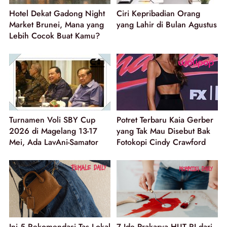
Hotel Dekat Gadong Night
Ciri Kepribadian Orang
Market Brunei, Mana yang
yang Lahir di Bulan Agustus
Lebih Cocok Buat Kamu?
Turnamen Voli SBY Cup
Potret Terbaru Kaia Gerber
2026 di Magelang 13-17
yang Tak Mau Disebut Bak
Mei, Ada LavAni-Samator
Fotokopi Cindy Crawford
Ini 5 Rekomendasi Tas Lokal
7 Ide Prakarya HUT RI dari