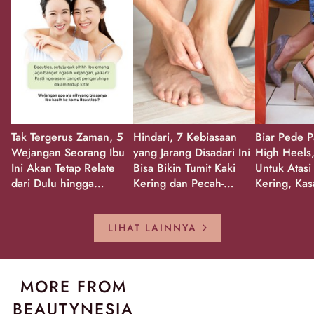
Tak Tergerus Zaman, 5
Hindari, 7 Kebiasaan
Biar Pede P
Wejangan Seorang Ibu
yang Jarang Disadari Ini
High Heels,
Ini Akan Tetap Relate
Bisa Bikin Tumit Kaki
Untuk Atasi
dari Dulu hingga
Kering dan Pecah-
Kering, Kas
Sekarang!
Pecah!
Pecah-peca
Kembali Gl
LIHAT LAINNYA
MORE FROM
BEAUTYNESIA