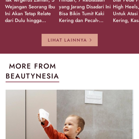
Wejangan Seorang Ibu
yang Jarang Disadari Ini
High Heels,
Ini Akan Tetap Relate
Bisa Bikin Tumit Kaki
Untuk Atasi
dari Dulu hingga
Kering dan Pecah-
Kering, Kas
Sekarang!
Pecah!
Pecah-peca
Kembali Gl
LIHAT LAINNYA
MORE FROM
BEAUTYNESIA