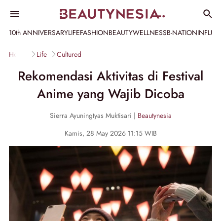
10th ANNIVERSARY
LIFE
FASHION
BEAUTY
WELLNESS
B-NATION
INFLU
Home
Life
Cultured
Rekomendasi Aktivitas di Festival
Anime yang Wajib Dicoba
Sierra Ayuningtyas Muktisari |
Beautynesia
Kamis, 28 May 2026 11:15 WIB