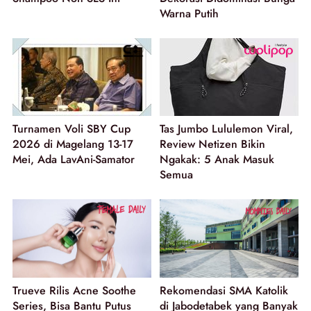
Warna Putih
Turnamen Voli SBY Cup
Tas Jumbo Lululemon Viral,
2026 di Magelang 13-17
Review Netizen Bikin
Mei, Ada LavAni-Samator
Ngakak: 5 Anak Masuk
Semua
Trueve Rilis Acne Soothe
Rekomendasi SMA Katolik
Series, Bisa Bantu Putus
di Jabodetabek yang Banyak