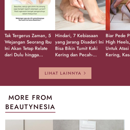
Tak Tergerus Zaman, 5
Hindari, 7 Kebiasaan
Biar Pede P
Wejangan Seorang Ibu
yang Jarang Disadari Ini
High Heels,
Ini Akan Tetap Relate
Bisa Bikin Tumit Kaki
Untuk Atasi
dari Dulu hingga
Kering dan Pecah-
Kering, Kas
Sekarang!
Pecah!
Pecah-peca
Kembali Gl
LIHAT LAINNYA
MORE FROM
BEAUTYNESIA