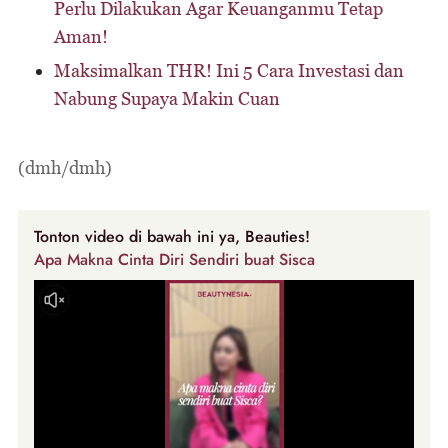
Perlu Dilakukan Agar Keuanganmu Tetap
Aman!
Maksimalkan THR! Ini 5 Cara Investasi dan
Nabung Supaya Makin Cuan
(dmh/dmh)
Tonton video di bawah ini ya, Beauties!
Apa Makna Cinta Diri Sendiri buat Sisca