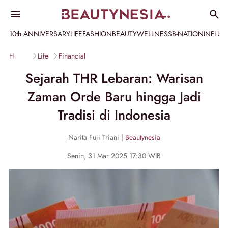
10th ANNIVERSARY
LIFE
FASHION
BEAUTY
WELLNESS
B-NATION
INFLU
Home
Life
Financial
Sejarah THR Lebaran: Warisan
Zaman Orde Baru hingga Jadi
Tradisi di Indonesia
Narita Fuji Triani |
Beautynesia
Senin, 31 Mar 2025 17:30 WIB