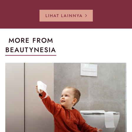
Sekarang!
Pecah!
Pecah-peca
Kembali Gl
LIHAT LAINNYA
MORE FROM
BEAUTYNESIA