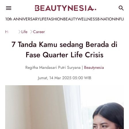
10th ANNIVERSARY
LIFE
FASHION
BEAUTY
WELLNESS
B-NATION
INFLU
Home
Life
Career
7 Tanda Kamu sedang Berada di
Fase Quarter Life Crisis
Regitha Mandasari Putri Suryana |
Beautynesia
Jumat, 14 Mar 2025 05:00 WIB