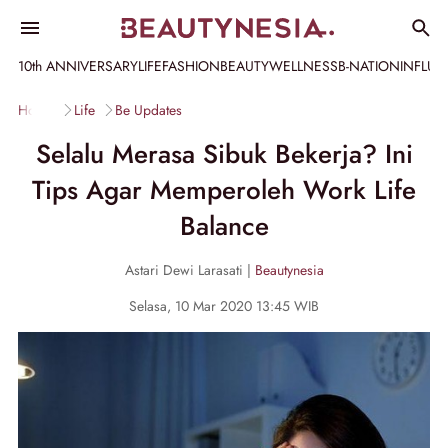
10th ANNIVERSARY
LIFE
FASHION
BEAUTY
WELLNESS
B-NATION
INFLU
Home
Life
Be Updates
Selalu Merasa Sibuk Bekerja? Ini
Tips Agar Memperoleh Work Life
Balance
Astari Dewi Larasati |
Beautynesia
Selasa, 10 Mar 2020 13:45 WIB