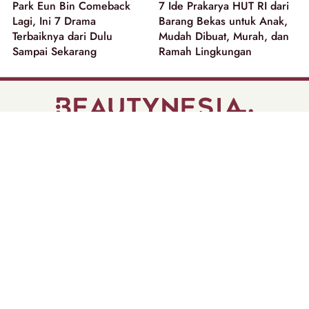
Park Eun Bin Comeback
7 Ide Prakarya HUT RI dari
Lagi, Ini 7 Drama
Barang Bekas untuk Anak,
Terbaiknya dari Dulu
Mudah Dibuat, Murah, dan
Sampai Sekarang
Ramah Lingkungan
part of
Tentang Kami
Pedoman Media Siber
Disclaimer
Privacy Policy
Copyright @ 2026 | Beautynesia.
All Rights Reserved