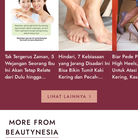
Tak Tergerus Zaman, 5
Hindari, 7 Kebiasaan
Biar Pede P
Wejangan Seorang Ibu
yang Jarang Disadari Ini
High Heels,
Ini Akan Tetap Relate
Bisa Bikin Tumit Kaki
Untuk Atasi
dari Dulu hingga
Kering dan Pecah-
Kering, Kas
Sekarang!
Pecah!
Pecah-peca
Kembali Gl
LIHAT LAINNYA
MORE FROM
BEAUTYNESIA