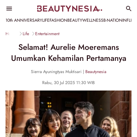
10th ANNIVERSARY
LIFE
FASHION
BEAUTY
WELLNESS
B-NATION
INFLU
Home
Life
Entertainment
Selamat! Aurelie Moeremans
Umumkan Kehamilan Pertamanya
Sierra Ayuningtyas Muktisari |
Beautynesia
Rabu, 30 Jul 2025 11:30 WIB