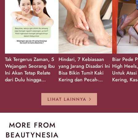
Tak Tergerus Zaman, 5
Hindari, 7 Kebiasaan
Biar Pede P
Wejangan Seorang Ibu
yang Jarang Disadari Ini
High Heels,
Ini Akan Tetap Relate
Bisa Bikin Tumit Kaki
Untuk Atasi
dari Dulu hingga
Kering dan Pecah-
Kering, Kas
Sekarang!
Pecah!
Pecah-peca
Kembali Gl
LIHAT LAINNYA
MORE FROM
BEAUTYNESIA