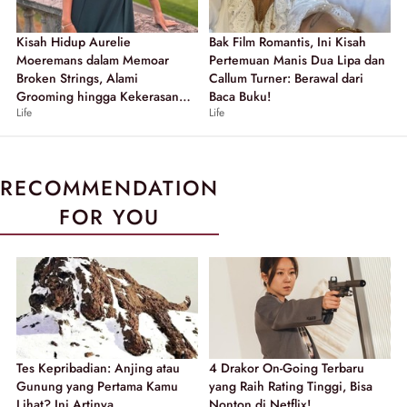
Kisah Hidup Aurelie
Bak Film Romantis, Ini Kisah
Moeremans dalam Memoar
Pertemuan Manis Dua Lipa dan
Broken Strings, Alami
Callum Turner: Berawal dari
Grooming hingga Kekerasan
Baca Buku!
Life
Life
Seksual
RECOMMENDATION
FOR YOU
Tes Kepribadian: Anjing atau
4 Drakor On-Going Terbaru
Gunung yang Pertama Kamu
yang Raih Rating Tinggi, Bisa
Lihat? Ini Artinya...
Nonton di Netflix!