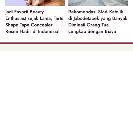
Jadi Favorit Beauty
Rekomendasi SMA Katolik
Enthusiast sejak Lama, Tarte
di Jabodetabek yang Banyak
Shape Tape Concealer
Diminati Orang Tua
Resmi Hadir di Indonesia!
Lengkap dengan Biaya
part of
Tentang Kami
Pedoman Media Siber
Disclaimer
Privacy Policy
Copyright @ 2026 | Beautynesia.
All Rights Reserved