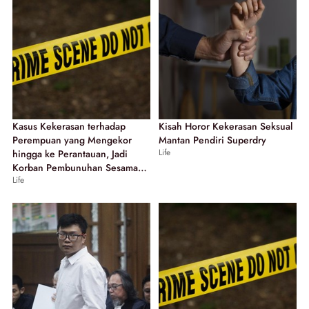
Kasus Kekerasan terhadap
Kisah Horor Kekerasan Seksual
Perempuan yang Mengekor
Mantan Pendiri Superdry
Life
hingga ke Perantauan, Jadi
Korban Pembunuhan Sesama
Life
WNI di Jepang