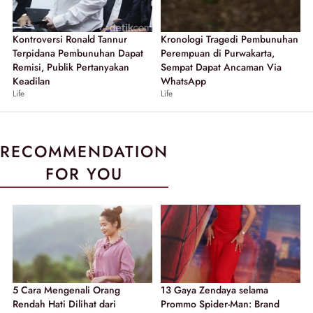
Kontroversi Ronald Tannur
Kronologi Tragedi Pembunuhan
Terpidana Pembunuhan Dapat
Perempuan di Purwakarta,
Remisi, Publik Pertanyakan
Sempat Dapat Ancaman Via
Keadilan
WhatsApp
Life
Life
RECOMMENDATION
FOR YOU
5 Cara Mengenali Orang
13 Gaya Zendaya selama
Rendah Hati Dilihat dari
Prommo Spider-Man: Brand