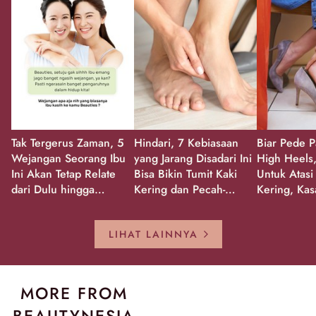
Tak Tergerus Zaman, 5
Hindari, 7 Kebiasaan
Biar Pede P
Wejangan Seorang Ibu
yang Jarang Disadari Ini
High Heels,
Ini Akan Tetap Relate
Bisa Bikin Tumit Kaki
Untuk Atasi
dari Dulu hingga
Kering dan Pecah-
Kering, Kas
Sekarang!
Pecah!
Pecah-peca
Kembali Gl
LIHAT LAINNYA
MORE FROM