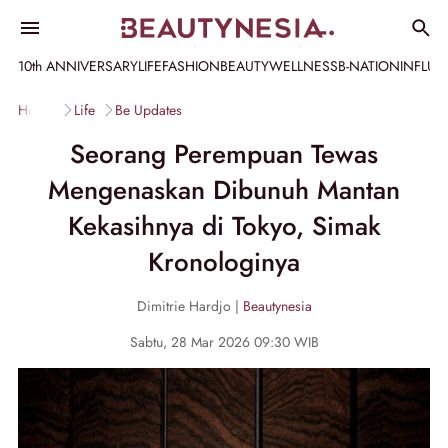
10th ANNIVERSARY
LIFE
FASHION
BEAUTY
WELLNESS
B-NATION
INFLU
Home
Life
Be Updates
Seorang Perempuan Tewas
Mengenaskan Dibunuh Mantan
Kekasihnya di Tokyo, Simak
Kronologinya
Dimitrie Hardjo |
Beautynesia
Sabtu, 28 Mar 2026 09:30 WIB