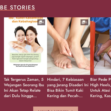
BE STORIES
4
5
Tak Tergerus Zaman, 5
Hindari, 7 Kebiasaan
Biar Pede P
Wejangan Seorang Ibu
yang Jarang Disadari Ini
High Heels,
Ini Akan Tetap Relate
Bisa Bikin Tumit Kaki
Untuk Atasi
dari Dulu hingga
Kering dan Pecah-
Kering, Kas
Sekarang!
Pecah!
Pecah-peca
Kembali Gl