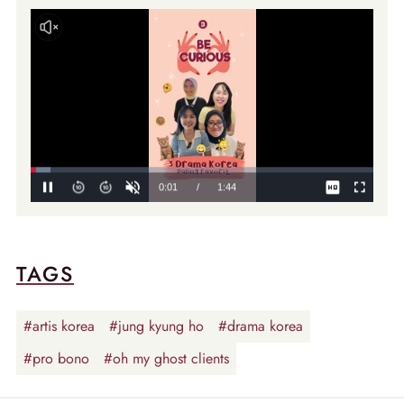
TAGS
#artis korea
#jung kyung ho
#drama korea
#pro bono
#oh my ghost clients