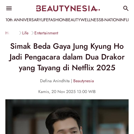
10th ANNIVERSARY
LIFE
FASHION
BEAUTY
WELLNESS
B-NATION
INFLU
Home
Life
Entertainment
Simak Beda Gaya Jung Kyung Ho
Jadi Pengacara dalam Dua Drakor
yang Tayang di Netflix 2025
Defina Anindhita |
Beautynesia
Kamis, 20 Nov 2025 13:00 WIB