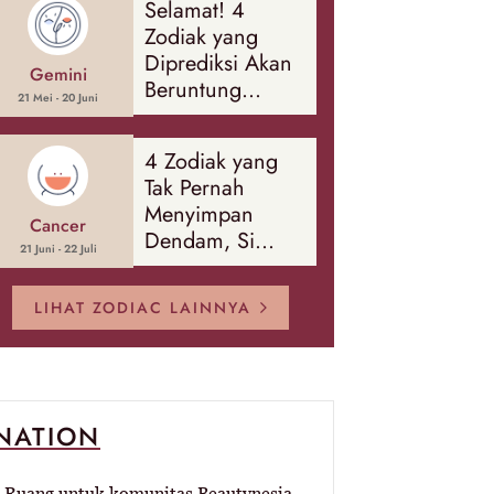
Selamat! 4
Banyak Hal
Zodiak yang
Diprediksi Akan
Gemini
Beruntung
21 Mei - 20 Juni
Sepanjang
Agustus 2026
4 Zodiak yang
Tak Pernah
Menyimpan
Cancer
Dendam, Si
21 Juni - 22 Juli
Paling Mudah
Memaafkan!
LIHAT ZODIAC LAINNYA
-NATION
Ruang untuk komunitas Beautynesia.