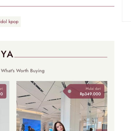
idol kpop
NYA
 What's Worth Buying
ri
Mulai dari
00
Rp349.000