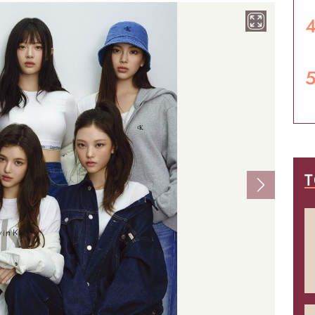
T
Next