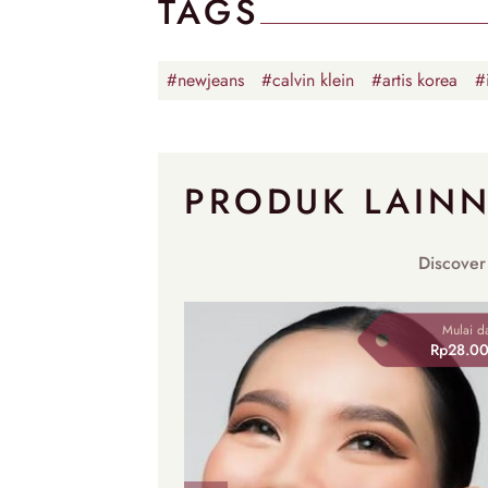
TAGS
#newjeans
#calvin klein
#artis korea
#
PRODUK LAIN
Discover
Mulai da
Rp28.0