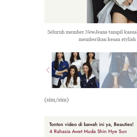
Seluruh member NewJeans tampil kasual yang memadukan nuansa denim, putih, dan abu-abu,
memberikan kesan stylish 
Prev
(sim/sim)
Tonton video di bawah ini ya, Beauties!
4 Rahasia Awet Muda Shin Hye Sun