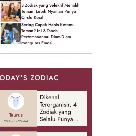
3 Zodiak yang Selektif Memilih
Teman, Lebih Nyaman Punya
Circle Kecil
Sering Capek Habis Ketemu
Teman? Ini 3 Tanda
Pertemananmu Diam-Diam
Menguras Emosi
ODAY'S ZODIAC
Dikenal
Terorganisir, 4
Zodiak yang
Taurus
Selalu Punya
20 April - 20 Mei
Rencana
Cadangan Soal