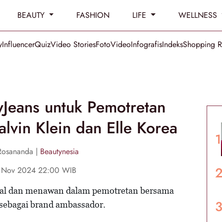
BEAUTY
FASHION
LIFE
WELLNESS
y
Influencer
Quiz
Video Stories
Foto
Video
Infografis
Indeks
Shopping 
Jeans untuk Pemotretan
lvin Klein dan Elle Korea
 Rosananda |
Beautynesia
 Nov 2024 22:00 WIB
ual dan menawan dalam pemotretan bersama
 sebagai brand ambassador.