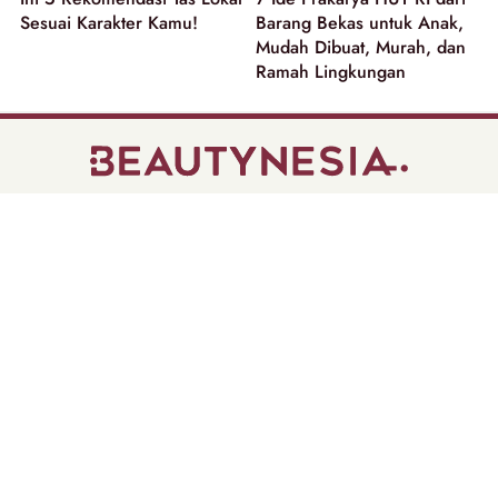
Sesuai Karakter Kamu!
Barang Bekas untuk Anak,
Mudah Dibuat, Murah, dan
Ramah Lingkungan
part of
Tentang Kami
Pedoman Media Siber
Disclaimer
Privacy Policy
Copyright @ 2026 | Beautynesia.
All Rights Reserved