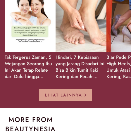
Tak Tergerus Zaman, 5
Hindari, 7 Kebiasaan
Biar Pede P
Wejangan Seorang Ibu
yang Jarang Disadari Ini
High Heels,
Ini Akan Tetap Relate
Bisa Bikin Tumit Kaki
Untuk Atasi
dari Dulu hingga
Kering dan Pecah-
Kering, Kas
Sekarang!
Pecah!
Pecah-peca
Kembali Gl
LIHAT LAINNYA
MORE FROM
BEAUTYNESIA