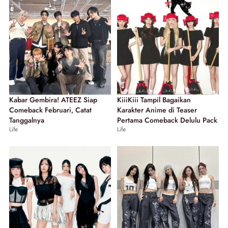
Kabar Gembira! ATEEZ Siap
KiiiKiii Tampil Bagaikan
Comeback Februari, Catat
Karakter Anime di Teaser
Tanggalnya
Pertama Comeback Delulu Pack
Life
Life