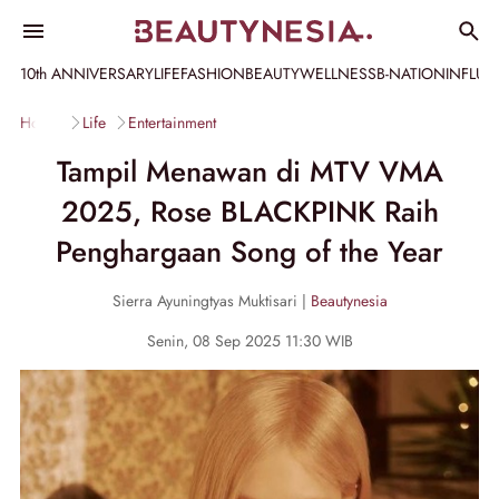
10th ANNIVERSARY
LIFE
FASHION
BEAUTY
WELLNESS
B-NATION
INFLU
Home
Life
Entertainment
Tampil Menawan di MTV VMA
2025, Rose BLACKPINK Raih
Penghargaan Song of the Year
Sierra Ayuningtyas Muktisari |
Beautynesia
Senin, 08 Sep 2025 11:30 WIB