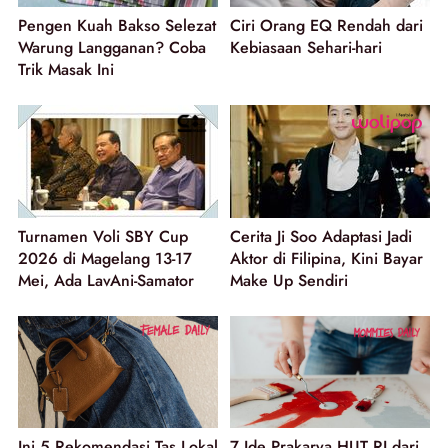
Pengen Kuah Bakso Selezat
Ciri Orang EQ Rendah dari
Warung Langganan? Coba
Kebiasaan Sehari-hari
Trik Masak Ini
Turnamen Voli SBY Cup
Cerita Ji Soo Adaptasi Jadi
2026 di Magelang 13-17
Aktor di Filipina, Kini Bayar
Mei, Ada LavAni-Samator
Make Up Sendiri
Ini 5 Rekomendasi Tas Lokal
7 Ide Prakarya HUT RI dari