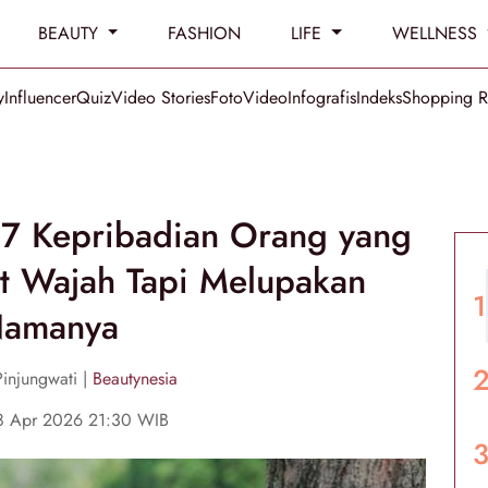
BEAUTY
FASHION
LIFE
WELLNESS
y
Influencer
Quiz
Video Stories
Foto
Video
Infografis
Indeks
Shopping 
i 7 Kepribadian Orang yang
 Wajah Tapi Melupakan
amanya
Pinjungwati |
Beautynesia
28 Apr 2026 21:30 WIB