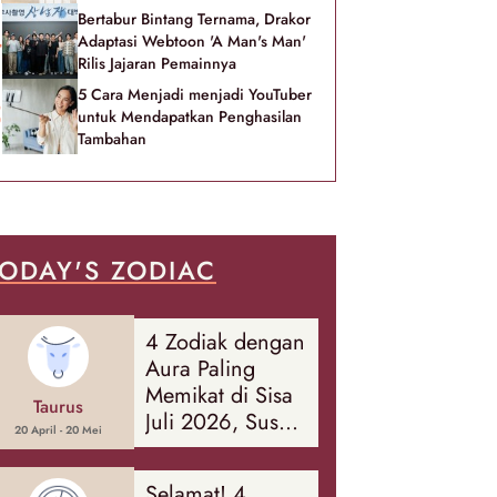
Bertabur Bintang Ternama, Drakor
Adaptasi Webtoon 'A Man's Man'
Rilis Jajaran Pemainnya
5 Cara Menjadi menjadi YouTuber
untuk Mendapatkan Penghasilan
Tambahan
ODAY'S ZODIAC
4 Zodiak dengan
Aura Paling
Memikat di Sisa
Taurus
Juli 2026, Susah
20 April - 20 Mei
Diabaikan Orang
Sekitar!
Selamat! 4