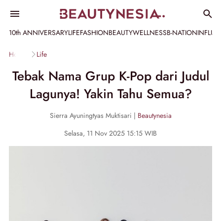
10th ANNIVERSARY
LIFE
FASHION
BEAUTY
WELLNESS
B-NATION
INFLU
Home
Life
Tebak Nama Grup K-Pop dari Judul
Lagunya! Yakin Tahu Semua?
Sierra Ayuningtyas Muktisari |
Beautynesia
Selasa, 11 Nov 2025 15:15 WIB