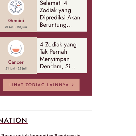
Selamat! 4
Banyak Hal
Zodiak yang
Diprediksi Akan
Gemini
Beruntung
21 Mei - 20 Juni
Sepanjang
Agustus 2026
4 Zodiak yang
Tak Pernah
Menyimpan
Cancer
Dendam, Si
21 Juni - 22 Juli
Paling Mudah
Memaafkan!
LIHAT ZODIAC LAINNYA
-NATION
Ruang untuk komunitas Beautynesia.