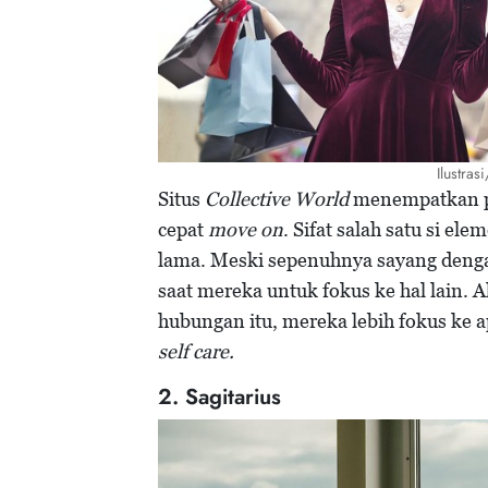
Ilustras
Situs
Collective World
menempatkan par
cepat
move on
. Sifat salah satu si e
lama. Meski sepenuhnya sayang denga
saat mereka untuk fokus ke hal lain. Al
hubungan itu, mereka lebih fokus ke a
self care.
2. Sagitarius