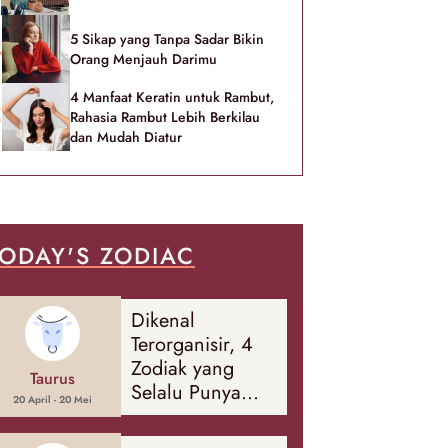
5 Sikap yang Tanpa Sadar Bikin
Orang Menjauh Darimu
4 Manfaat Keratin untuk Rambut,
Rahasia Rambut Lebih Berkilau
dan Mudah Diatur
ODAY'S ZODIAC
Dikenal
Terorganisir, 4
Zodiak yang
Taurus
Selalu Punya
20 April - 20 Mei
Rencana
Cadangan Soal