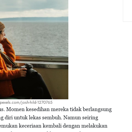
: pexels.com/josh-hild-1270765
rius. Momen kesedihan mereka tidak berlangsung
g diri untuk lekas sembuh. Namun seiring
emukan keceriaan kembali dengan melakukan