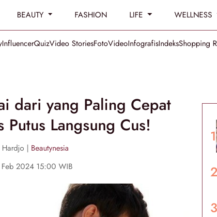
BEAUTY
FASHION
LIFE
WELLNESS
y
Influencer
Quiz
Video Stories
Foto
Video
Infografis
Indeks
Shopping 
i dari yang Paling Cepat
 Putus Langsung Cus!
e Hardjo |
Beautynesia
1 Feb 2024 15:00 WIB