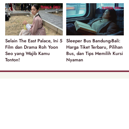
Selain The East Palace, Ini 5
Sleeper Bus Bandung-Bali:
Film dan Drama Roh Yoon
Harga Tiket Terbaru, Pilihan
Seo yang Wajib Kamu
Bus, dan Tips Memilih Kursi
Tonton!
Nyaman
part of
Tentang Kami
Pedoman Media Siber
Disclaimer
Privacy Policy