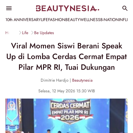
10th ANNIVERSARY
LIFE
FASHION
BEAUTY
WELLNESS
B-NATION
INFLU
Home
Life
Be Updates
Viral Momen Siswi Berani Speak
Up di Lomba Cerdas Cermat Empat
Pilar MPR RI, Tuai Dukungan
Dimitrie Hardjo |
Beautynesia
Selasa, 12 May 2026 15:30 WIB