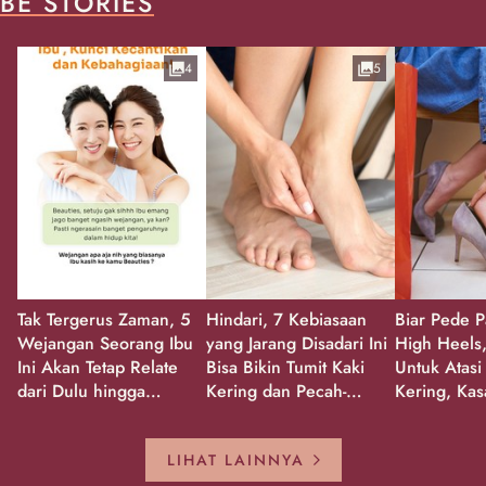
BE STORIES
4
5
Tak Tergerus Zaman, 5
Hindari, 7 Kebiasaan
Biar Pede P
Wejangan Seorang Ibu
yang Jarang Disadari Ini
High Heels,
Ini Akan Tetap Relate
Bisa Bikin Tumit Kaki
Untuk Atasi
dari Dulu hingga
Kering dan Pecah-
Kering, Kas
Sekarang!
Pecah!
Pecah-peca
Kembali Gl
LIHAT LAINNYA