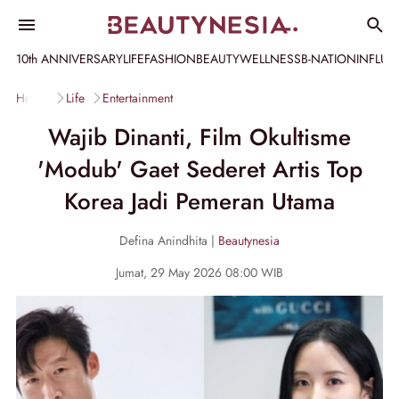
10th ANNIVERSARY
LIFE
FASHION
BEAUTY
WELLNESS
B-NATION
INFLU
Home
Life
Entertainment
Wajib Dinanti, Film Okultisme
'Modub' Gaet Sederet Artis Top
Korea Jadi Pemeran Utama
Defina Anindhita |
Beautynesia
Jumat, 29 May 2026 08:00 WIB