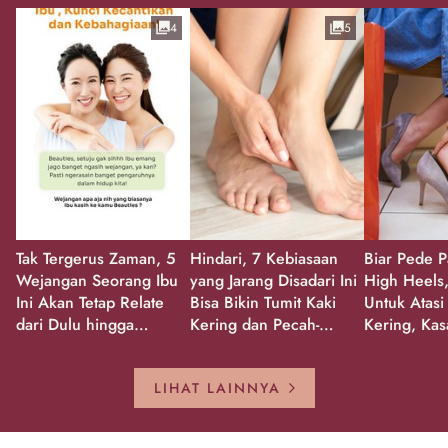
4
5
Tak Tergerus Zaman, 5
Hindari, 7 Kebiasaan
Biar Pede P
Wejangan Seorang Ibu
yang Jarang Disadari Ini
High Heels,
Ini Akan Tetap Relate
Bisa Bikin Tumit Kaki
Untuk Atasi
dari Dulu hingga
Kering dan Pecah-
Kering, Kas
Sekarang!
Pecah!
Pecah-peca
Kembali Gl
LIHAT LAINNYA