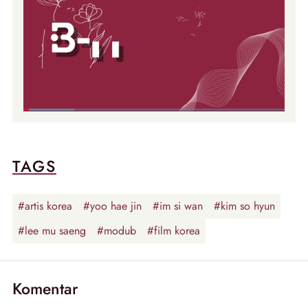
TAGS
#artis korea
#yoo hae jin
#im si wan
#kim so hyun
#lee mu saeng
#modub
#film korea
Komentar